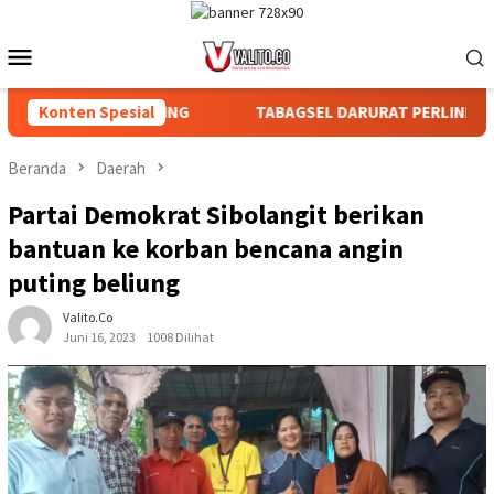
Loncat
ke
Menu
konten
Mobile
N DAN AFDELING
Konten Spesial
TABAGSEL DARURAT PERLINDUNGAN TANA
Beranda
Daerah
Partai Demokrat Sibolangit berikan
bantuan ke korban bencana angin
puting beliung
Valito.co
Juni 16, 2023
1008 Dilihat