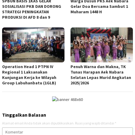
‎SPBUN BASIS 1KAS GELAR
‎Warga Dusun PKS Aek Nabara
SOSIALISASI PKB DAN DORONG
Gelar Doa Bersama Sambut 1
STRATEGI PENINGKATAN
Muharam 1448 H
PRODUKSI DI AFD 8 dan 9
Operation Head 1 PTPN IV
Penuh Warna dan Makna, TK
Regional 1 Laksanakan
Tunas Harapan Aek Nabara
Kunjungan Kerja ke Wilayah
Selatan Lepas Murid Angkatan
Group Labuhanbatu (1GLB)
2025/2026
Tinggalkan Balasan
Alamat email Anda tidak akan dipublikasikan.
Ruas yang wajib ditandai
*