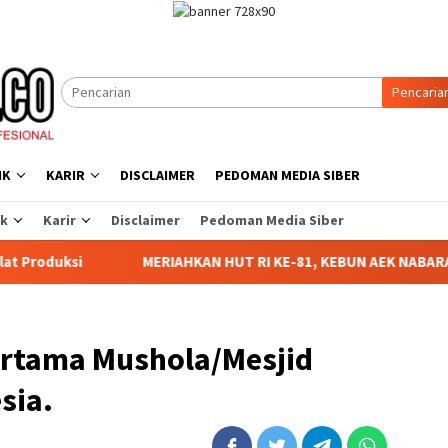
Pencaria
IK
KARIR
DISCLAIMER
PEDOMAN MEDIA SIBER
ik
Karir
Disclaimer
Pedoman Media Siber
UT RI KE-81, KEBUN AEK NABARA SELATAN RESMI GELAR PERTAN
ertama Mushola/Mesjid
sia.