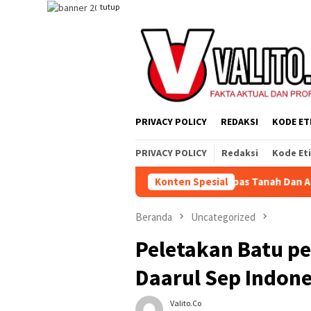
Loncat
tutup
ke
konten
PRIVACY POLICY
REDAKSI
KODE ET
PRIVACY POLICY
Redaksi
Kode Et
tem yang Merampas Tanah Dan Alat Produksi
Konten Spesial
MERIAHKAN H
Beranda
Uncategorized
Peletakan Batu p
Daarul Sep Indone
Valito.co