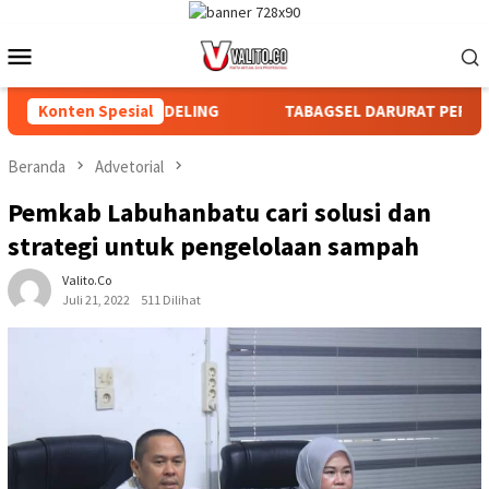
Loncat
ke
Menu
konten
Mobile
BAGIAN DAN AFDELING
Konten Spesial
TABAGSEL DARURAT PERLINDUNGA
Beranda
Advetorial
Pemkab Labuhanbatu cari solusi dan
strategi untuk pengelolaan sampah
Valito.co
Juli 21, 2022
511 Dilihat