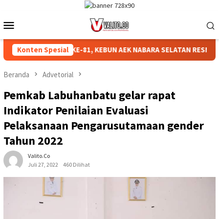
Loncat
ke
Menu
konten
Mobile
AHKAN HUT RI KE-81, KEBUN AEK NABARA SELATAN RESMI GELAR
Konten Spesial
Beranda
Advetorial
Pemkab Labuhanbatu gelar rapat
Indikator Penilaian Evaluasi
Pelaksanaan Pengarusutamaan gender
Tahun 2022
Valito.co
Juli 27, 2022
460 Dilihat