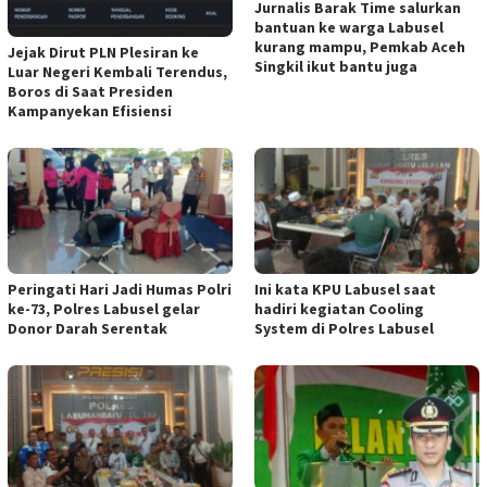
Jurnalis Barak Time salurkan
bantuan ke warga Labusel
kurang mampu, Pemkab Aceh
Jejak Dirut PLN Plesiran ke
Singkil ikut bantu juga
Luar Negeri Kembali Terendus,
Boros di Saat Presiden
Kampanyekan Efisiensi
Peringati Hari Jadi Humas Polri
Ini kata KPU Labusel saat
ke-73, Polres Labusel gelar
hadiri kegiatan Cooling
Donor Darah Serentak
System di Polres Labusel