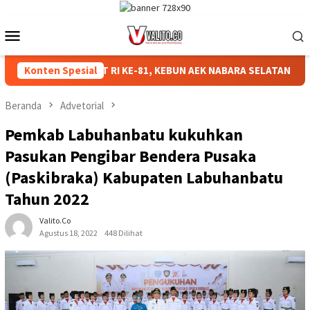
Loncat
ke
Menu
konten
Mobile
MERIAHKAN HUT RI KE-81, KEBUN AEK NABARA SELATAN RESMI G
Konten Spesial
Beranda
Advetorial
Pemkab Labuhanbatu kukuhkan
Pasukan Pengibar Bendera Pusaka
(Paskibraka) Kabupaten Labuhanbatu
Tahun 2022
Valito.co
Agustus 18, 2022
448 Dilihat