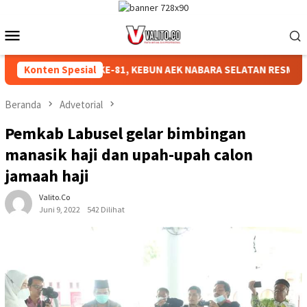
Loncat
ke
Menu
konten
Mobile
HKAN HUT RI KE-81, KEBUN AEK NABARA SELATAN RESMI GELAR 
Konten Spesial
Beranda
Advetorial
Pemkab Labusel gelar bimbingan
manasik haji dan upah-upah calon
jamaah haji
Valito.co
Juni 9, 2022
542 Dilihat