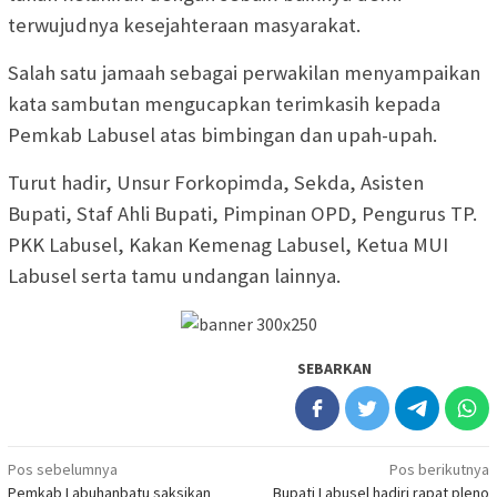
terwujudnya kesejahteraan masyarakat.
Salah satu jamaah sebagai perwakilan menyampaikan
kata sambutan mengucapkan terimkasih kepada
Pemkab Labusel atas bimbingan dan upah-upah.
Turut hadir, Unsur Forkopimda, Sekda, Asisten
Bupati, Staf Ahli Bupati, Pimpinan OPD, Pengurus TP.
PKK Labusel, Kakan Kemenag Labusel, Ketua MUI
Labusel serta tamu undangan lainnya.
SEBARKAN
Navigasi
Pos sebelumnya
Pos berikutnya
Pemkab Labuhanbatu saksikan
Bupati Labusel hadiri rapat pleno