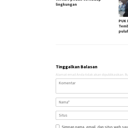
lingkungan
PUK 
Temb
pulu
Tinggalkan Balasan
Alamat email Anda tidak akan dipublikasikan.
Ru
Simpan nama, email, dan situs web say