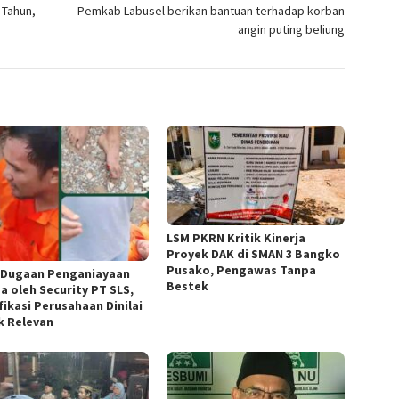
 Tahun,
Pemkab Labusel berikan bantuan terhadap korban
angin puting beliung
LSM PKRN Kritik Kinerja
Proyek DAK di SMAN 3 Bangko
Pusako, Pengawas Tanpa
l Dugaan Penganiayaan
Bestek
a oleh Security PT SLS,
fikasi Perusahaan Dinilai
k Relevan