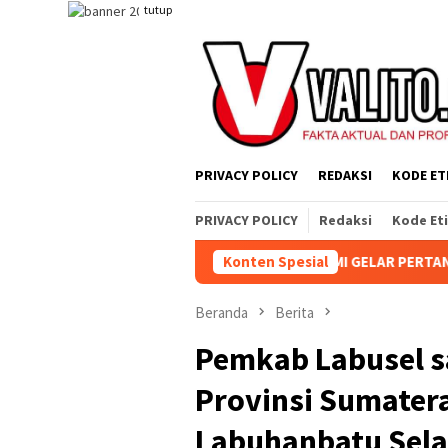
Loncat
tutup
ke
konten
PRIVACY POLICY
REDAKSI
KODE ET
PRIVACY POLICY
Redaksi
Kode Et
, KEBUN AEK NABARA SELATAN RESMI GELAR PERTANDINGAN OLAH
Konten Spesial
Beranda
Berita
Pemkab Labusel s
Provinsi Sumater
Labuhanbatu Sela