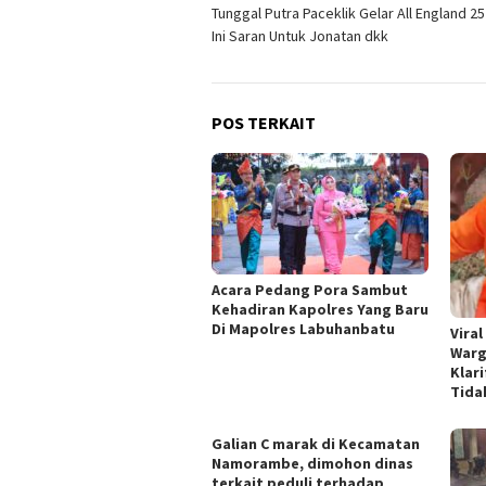
Tunggal Putra Paceklik Gelar All England 25
pos
Ini Saran Untuk Jonatan dkk
POS TERKAIT
Acara Pedang Pora Sambut
Kehadiran Kapolres Yang Baru
Di Mapolres Labuhanbatu
Vira
Warg
Klari
Tida
Galian C marak di Kecamatan
Namorambe, dimohon dinas
terkait peduli terhadap