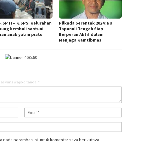
F.SPTI – K.SPSI Kelurahan
Pilkada Serentak 2024: NU
ung kembali santuni
Tapanuli Tengah Siap
han anak yatim piatu
Berperan Aktif dalam
Menjaga Kamtibmas
as yang wajib ditandai
*
a pada peramban ini untuk komentar saya berikutnya.