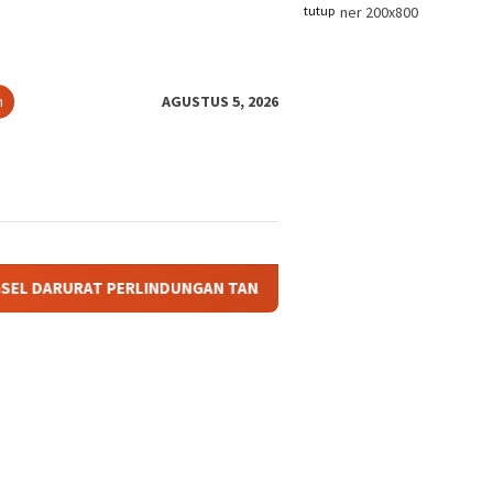
tutup
n
AGUSTUS 5, 2026
ERLINDUNGAN TANAH ADAT: KETIKA TANAH LELUHUR TAK PUNYA 