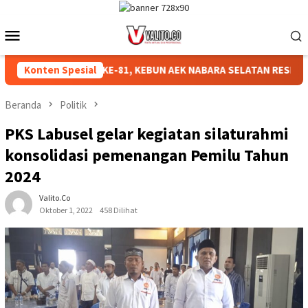
Loncat
ke
Menu
konten
Mobile
AHKAN HUT RI KE-81, KEBUN AEK NABARA SELATAN RESMI GELAR
Konten Spesial
Beranda
Politik
PKS Labusel gelar kegiatan silaturahmi
konsolidasi pemenangan Pemilu Tahun
2024
Valito.co
Oktober 1, 2022
458 Dilihat