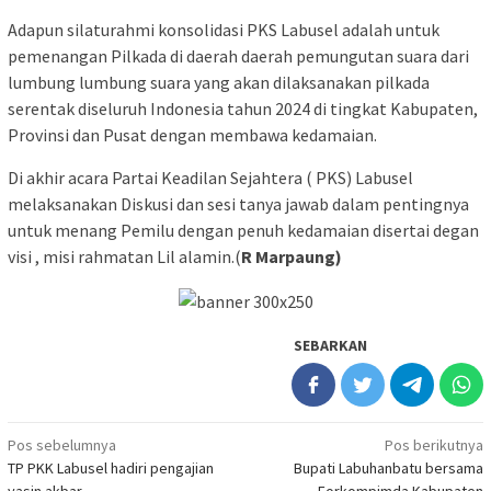
Adapun silaturahmi konsolidasi PKS Labusel adalah untuk
pemenangan Pilkada di daerah daerah pemungutan suara dari
lumbung lumbung suara yang akan dilaksanakan pilkada
serentak diseluruh Indonesia tahun 2024 di tingkat Kabupaten,
Provinsi dan Pusat dengan membawa kedamaian.
Di akhir acara Partai Keadilan Sejahtera ( PKS) Labusel
melaksanakan Diskusi dan sesi tanya jawab dalam pentingnya
untuk menang Pemilu dengan penuh kedamaian disertai degan
visi , misi rahmatan Lil alamin.(
R Marpaung)
SEBARKAN
Navigasi
Pos sebelumnya
Pos berikutnya
TP PKK Labusel hadiri pengajian
Bupati Labuhanbatu bersama
pos
yasin akbar
Forkompimda Kabupaten