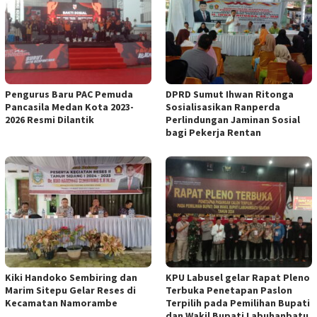
Pengurus Baru PAC Pemuda
DPRD Sumut Ihwan Ritonga
Pancasila Medan Kota 2023-
Sosialisasikan Ranperda
2026 Resmi Dilantik
Perlindungan Jaminan Sosial
bagi Pekerja Rentan
Kiki Handoko Sembiring dan
KPU Labusel gelar Rapat Pleno
Marim Sitepu Gelar Reses di
Terbuka Penetapan Paslon
Kecamatan Namorambe
Terpilih pada Pemilihan Bupati
dan Wakil Bupati Labuhanbatu