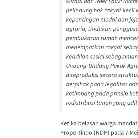
Wiradi dan Noer Fauzi Rach
pelindung hak rakyat kecil
kepentingan modal dan jeja
agraria, tindakan penggusu
pembakaran rumah mencer
menempatkan rakyat sebaga
keadilan sosial sebagaima
Undang-Undang Pokok Agrari
direproduksi secara struktu
berpihak pada legalitas adm
ketimbang pada prinsip ke
redistribusi tanah yang adi
Ketika belasan warga mendat
Propertindo (NDP) pada 7 Me