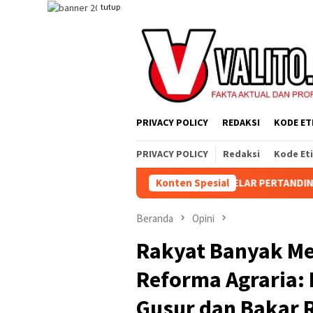
Loncat
tutup
ke
konten
PRIVACY POLICY
REDAKSI
KODE ET
PRIVACY POLICY
Redaksi
Kode Et
K NABARA SELATAN RESMI GELAR PERTANDINGAN OLAHRAGA ANTAR
Konten Spesial
Beranda
Opini
Rakyat Banyak Mel
Reforma Agraria: 
Gusur dan Bakar