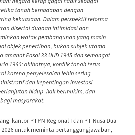
man: negara kerap gagal hadir sebagai
 ketika tanah berhadapan dengan
ring kekuasaan. Dalam perspektif reforma
ran disertai dugaan intimidasi dan
minkan watak pembangunan yang masih
i objek penertiban, bukan subjek utama
na amanat Pasal 33 UUD 1945 dan semangat
a 1960; akibatnya, konflik tanah terus
ral karena penyelesaian lebih sering
inistratif dan kepentingan investasi
berlanjutan hidup, hak bermukim, dan
l bagi masyarakat.
angi kantor PTPN Regional I dan PT Nusa Dua
i 2026 untuk meminta pertanggungjawaban,