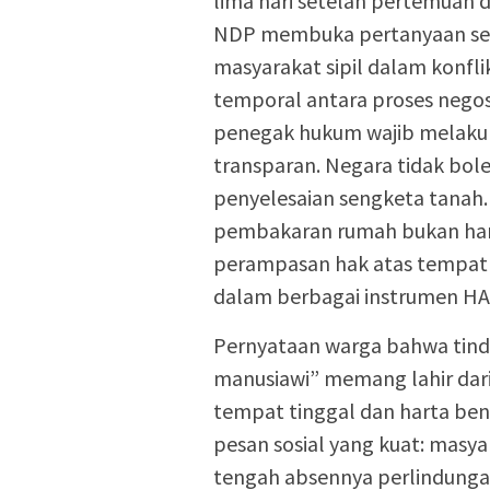
lima hari setelah pertemuan
NDP membuka pertanyaan ser
masyarakat sipil dalam konfli
temporal antara proses negos
penegak hukum wajib melakuk
transparan. Negara tidak bo
penyelesaian sengketa tanah.
pembakaran rumah bukan hany
perampasan hak atas tempat 
dalam berbagai instrumen HAM
Pernyataan warga bahwa tinda
manusiawi” memang lahir dari
tempat tinggal dan harta ben
pesan sosial yang kuat: masya
tengah absennya perlindungan