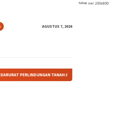
tutup
n
AGUSTUS 7, 2026
N TANAH ADAT: KETIKA TANAH LELUHUR TAK PUNYA PAYUNG HU