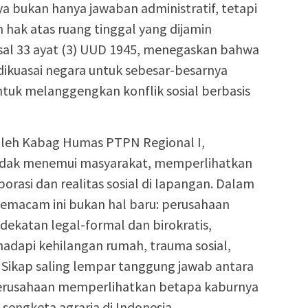
a bukan hanya jawaban administratif, tetapi
 hak atas ruang tinggal yang dijamin
Pasal 33 ayat (3) UUD 1945, menegaskan bahwa
dikuasai negara untuk sebesar-besarnya
tuk melanggengkan konflik sosial berbasis
oleh Kabag Humas PTPN Regional I,
idak menemui masyarakat, memperlihatkan
porasi dan realitas sosial di lapangan. Dalam
 semacam ini bukan hal baru: perusahaan
katan legal-formal dan birokratis,
dapi kehilangan rumah, trauma sosial,
. Sikap saling lempar tanggung jawab antara
perusahaan memperlihatkan betapa kaburnya
 sengketa agraria di Indonesia.