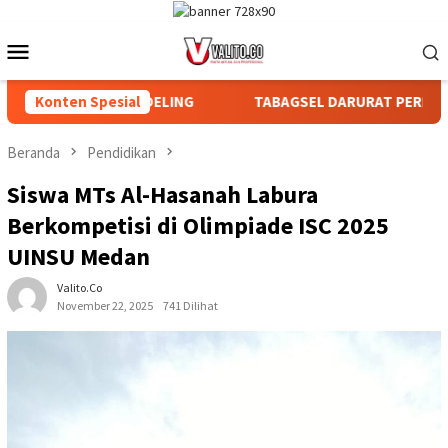
Loncat
ke
Menu
konten
Mobile
AN DAN AFDELING
Konten Spesial
TABAGSEL DARURAT PERLINDUNGAN TAN
Beranda
Pendidikan
Siswa MTs Al-Hasanah Labura
Berkompetisi di Olimpiade ISC 2025
UINSU Medan
Valito.co
November 22, 2025
741 Dilihat