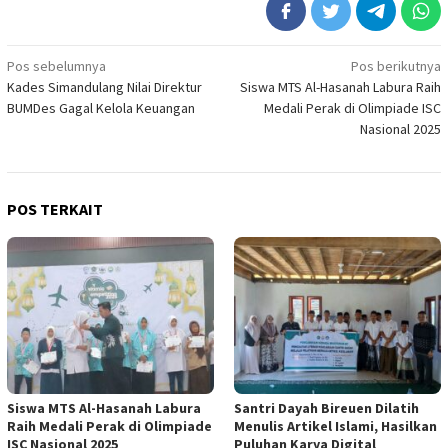
Navigasi
Pos sebelumnya
Pos berikutnya
Kades Simandulang Nilai Direktur
Siswa MTS Al-Hasanah Labura Raih
pos
BUMDes Gagal Kelola Keuangan
Medali Perak di Olimpiade ISC
Nasional 2025
POS TERKAIT
Siswa MTS Al-Hasanah Labura
Santri Dayah Bireuen Dilatih
Raih Medali Perak di Olimpiade
Menulis Artikel Islami, Hasilkan
ISC Nasional 2025
Puluhan Karya Digital