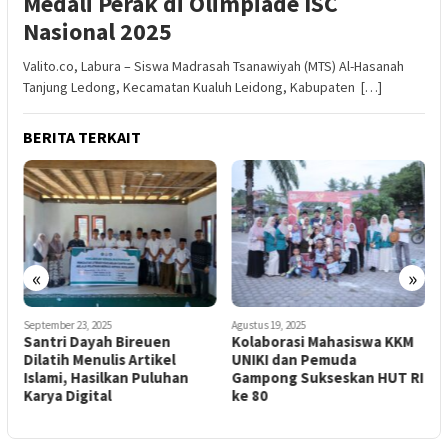
Medali Perak di Olimpiade ISC
Nasional 2025
Valito.co, Labura – Siswa Madrasah Tsanawiyah (MTS) Al-Hasanah
Tanjung Ledong, Kecamatan Kualuh Leidong, Kabupaten […]
BERITA TERKAIT
«
»
September 23, 2025
Agustus 19, 2025
A
Santri Dayah Bireuen
Kolaborasi Mahasiswa KKM
S
Dilatih Menulis Artikel
UNIKI dan Pemuda
G
Islami, Hasilkan Puluhan
Gampong Sukseskan HUT RI
S
Karya Digital
ke 80