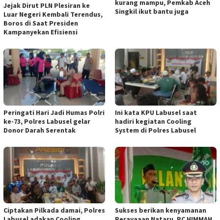
kurang mampu, Pemkab Aceh
Jejak Dirut PLN Plesiran ke
Singkil ikut bantu juga
Luar Negeri Kembali Terendus,
Boros di Saat Presiden
Kampanyekan Efisiensi
Peringati Hari Jadi Humas Polri
Ini kata KPU Labusel saat
ke-73, Polres Labusel gelar
hadiri kegiatan Cooling
Donor Darah Serentak
System di Polres Labusel
Ciptakan Pilkada damai, Polres
Sukses berikan kenyamanan
Labusel adakan Cooling
Perayaaan Nataru, PC HIMMAH