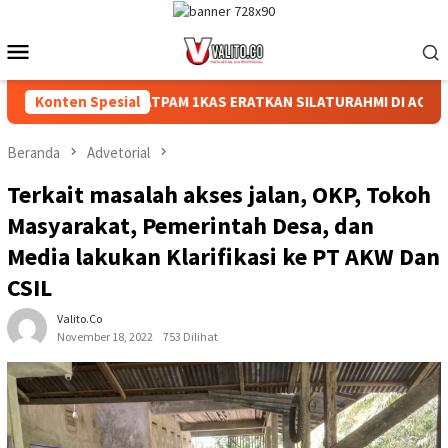
Loncat
ke
Menu
konten
Mobile
AT
Konten Spesial
‎SATPAM 1KAS ERATKAN SILATURAHMI DI ACARA SELAM
Beranda
Advetorial
Terkait masalah akses jalan, OKP, Tokoh
Masyarakat, Pemerintah Desa, dan
Media lakukan Klarifikasi ke PT AKW Dan
CSIL
Valito.co
November 18, 2022
753 Dilihat