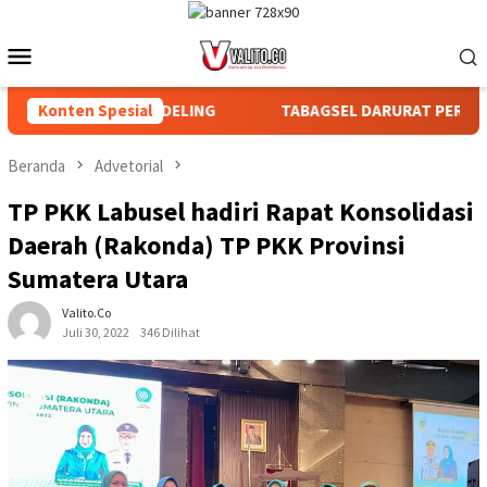
Loncat
ke
Menu
konten
Mobile
IAN DAN AFDELING
Konten Spesial
TABAGSEL DARURAT PERLINDUNGAN T
Beranda
Advetorial
TP PKK Labusel hadiri Rapat Konsolidasi
Daerah (Rakonda) TP PKK Provinsi
Sumatera Utara
Valito.co
Juli 30, 2022
346 Dilihat