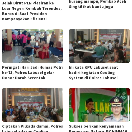
kurang mampu, Pemkab Aceh
Jejak Dirut PLN Plesiran ke
Singkil ikut bantu juga
Luar Negeri Kembali Terendus,
Boros di Saat Presiden
Kampanyekan Efisiensi
Peringati Hari Jadi Humas Polri
Ini kata KPU Labusel saat
ke-73, Polres Labusel gelar
hadiri kegiatan Cooling
Donor Darah Serentak
System di Polres Labusel
Ciptakan Pilkada damai, Polres
Sukses berikan kenyamanan
Labusel adakan Cooling
Perayaaan Nataru, PC HIMMAH