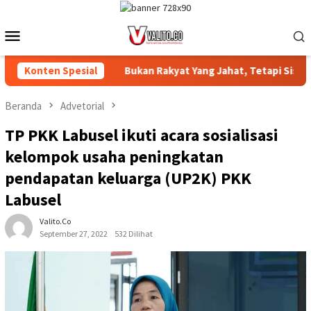
Loncat
ke
Menu
konten
Mobile
ENGAMANAN ‎
Konten Spesial
Bukan Rakyat Yang Jahat, Tetapi Sistem ya
Beranda
Advetorial
TP PKK Labusel ikuti acara sosialisasi
kelompok usaha peningkatan
pendapatan keluarga (UP2K) PKK
Labusel
Valito.co
September 27, 2022
532 Dilihat