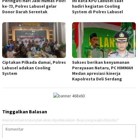
Peringati Hari Jadi Humas Polri
Ini kata KPU Labusel saat
ke-73, Polres Labusel gelar
hadiri kegiatan Cooling
Donor Darah Serentak
System di Polres Labusel
Ciptakan Pilkada damai, Polres
Sukses berikan kenyamanan
Labusel adakan Cooling
Perayaaan Nataru, PC HIMMAH
System
Medan apresiasi kinerja
Kapolresta Deli Serdang
Tinggalkan Balasan
Alamat email Anda tidak akan dipublikasikan.
Ruas yang wajib ditandai
*