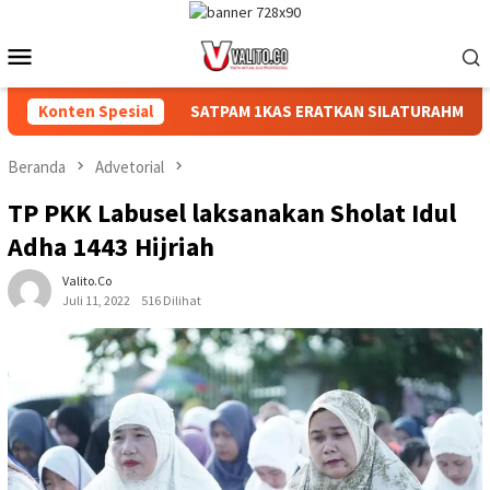
Loncat
ke
Menu
konten
Mobile
AR RAKYAT
Konten Spesial
‎SATPAM 1KAS ERATKAN SILATURAHMI DI ACAR
Beranda
Advetorial
TP PKK Labusel laksanakan Sholat Idul
Adha 1443 Hijriah
Valito.co
Juli 11, 2022
516 Dilihat