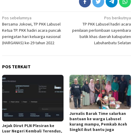
Navigasi
Pos sebelumnya
Pos berikutnya
Bersama Jokowi, TP PKK Labusel
TP PKK Labusel hadiri acara
pos
Ketua TP. PKK hadiri acara puncak
penilaian perlombaan sayembara
peringatan hari keluarga nasional
batik khas daerah kabupaten
(HARGANAS) ke-29 tahun 2022
Labuhanbatu Selatan
POS TERKAIT
Jurnalis Barak Time salurkan
bantuan ke warga Labusel
kurang mampu, Pemkab Aceh
Jejak Dirut PLN Plesiran ke
Singkil ikut bantu juga
Luar Negeri Kembali Terendus,