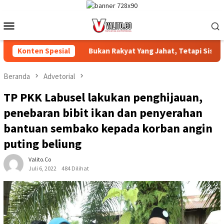
Loncat
ke
Menu
konten
Mobile
GAMANAN ‎
Konten Spesial
Bukan Rakyat Yang Jahat, Tetapi Sistem yang
Beranda
Advetorial
TP PKK Labusel lakukan penghijauan,
penebaran bibit ikan dan penyerahan
bantuan sembako kepada korban angin
puting beliung
Valito.co
Juli 6, 2022
484 Dilihat