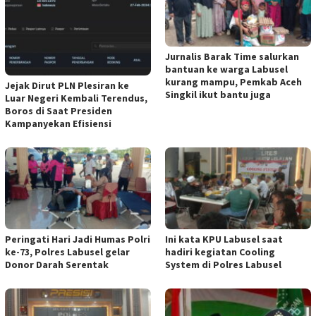
Jurnalis Barak Time salurkan
bantuan ke warga Labusel
kurang mampu, Pemkab Aceh
Jejak Dirut PLN Plesiran ke
Singkil ikut bantu juga
Luar Negeri Kembali Terendus,
Boros di Saat Presiden
Kampanyekan Efisiensi
Peringati Hari Jadi Humas Polri
Ini kata KPU Labusel saat
ke-73, Polres Labusel gelar
hadiri kegiatan Cooling
Donor Darah Serentak
System di Polres Labusel