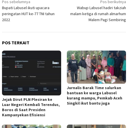
Navigasi
Pos sebelumnya
Pos berikutnya
Bupati Labusel ikuti upacara
Wabup Labusel hadiri takziah
pos
peringatan HUT ke-77 TNI tahun
malam ketiga di rumah almarhum
2022
Malem Pagi Sembiring
POS TERKAIT
Jurnalis Barak Time salurkan
bantuan ke warga Labusel
kurang mampu, Pemkab Aceh
Jejak Dirut PLN Plesiran ke
Singkil ikut bantu juga
Luar Negeri Kembali Terendus,
Boros di Saat Presiden
Kampanyekan Efisiensi