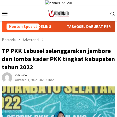
Loncat
ke
Menu
konten
Mobile
AGIAN DAN AFDELING
Konten Spesial
TABAGSEL DARURAT PERLINDUNGAN 
Beranda
Advetorial
TP PKK Labusel selenggarakan jambore
dan lomba kader PKK tingkat kabupaten
tahun 2022
Valito.co
Oktober 11, 2022
462 Dilihat