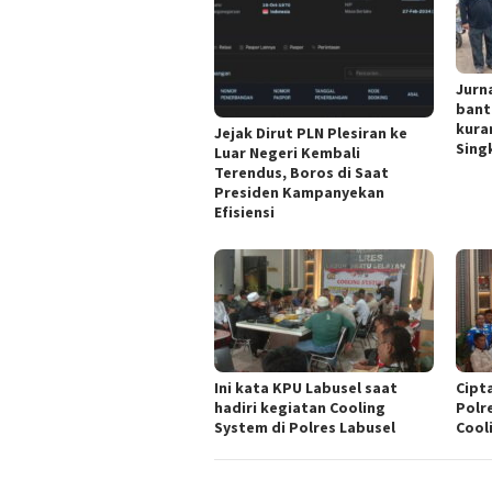
Jurn
bant
kura
Jejak Dirut PLN Plesiran ke
Singk
Luar Negeri Kembali
Terendus, Boros di Saat
Presiden Kampanyekan
Efisiensi
Ini kata KPU Labusel saat
Cipt
hadiri kegiatan Cooling
Polr
System di Polres Labusel
Cool