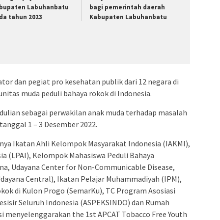
bupaten Labuhanbatu
bagi pemerintah daerah
da tahun 2023
Kabupaten Labuhanbatu
ator dan pegiat pro kesehatan publik dari 12 negara di
unitas muda peduli bahaya rokok di Indonesia.
dulian sebagai perwakilan anak muda terhadap masalah
tanggal 1 – 3 Desember 2022.
nya Ikatan Ahli Kelompok Masyarakat Indonesia (IAKMI),
ia (LPAI), Kelompok Mahasiswa Peduli Bahaya
na, Udayana Center for Non-Communicable Disease,
Udayana Central), Ikatan Pelajar Muhammadiyah (IPM),
kok di Kulon Progo (SemarKu), TC Program Asosiasi
esisir Seluruh Indonesia (ASPEKSINDO) dan Rumah
asi menyelenggarakan the 1st APCAT Tobacco Free Youth