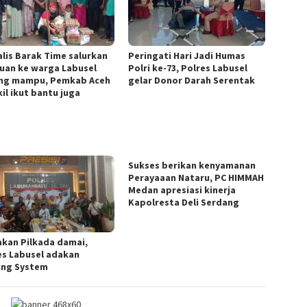
alis Barak Time salurkan
Peringati Hari Jadi Humas
uan ke warga Labusel
Polri ke-73, Polres Labusel
ng mampu, Pemkab Aceh
gelar Donor Darah Serentak
il ikut bantu juga
Sukses berikan kenyamanan
Perayaaan Nataru, PC HIMMAH
Medan apresiasi kinerja
Kapolresta Deli Serdang
akan Pilkada damai,
es Labusel adakan
ing System