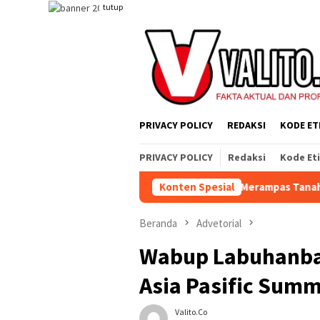
Loncat
tutup
ke
konten
PRIVACY POLICY
REDAKSI
KODE ET
PRIVACY POLICY
Redaksi
Kode Et
Yang Jahat, Tetapi Sistem yang Merampas Tanah Dan Alat Produk
Konten Spesial
Beranda
Advetorial
Wabup Labuhanbat
Asia Pasific Summ
Valito.co