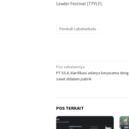
Leader Festival (TFYLF).
Pemkab Labuhanbatu
Navigasi
Pos sebelumnya
PT SSJL klarifikasi adanya kerjasama den
pos
sawit didalam pabrik
POS TERKAIT