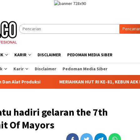
Pencaria
IK
KARIR
DISCLAIMER
PEDOMAN MEDIA SIBER
ik
Karir
Disclaimer
Pedoman Media Siber
si
MERIAHKAN HUT RI KE-81, KEBUN AEK NABARA SELAT
u hadiri gelaran the 7th
it Of Mayors