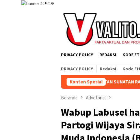
Loncat
tutup
ke
konten
PRIVACY POLICY
REDAKSI
KODE ET
PRIVACY POLICY
Redaksi
Kode Et
ILATURAHMI DI ACARA SELAMATAN SUNATAN RASUL KELUARGA BES
Konten Spesial
Beranda
Advetorial
Wabup Labusel had
Partogi Wijaya Si
Muda Indonesia (