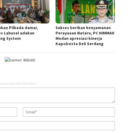
akan Pilkada damai,
Sukses berikan kenyamanan
es Labusel adakan
Perayaaan Nataru, PC HIMMAH
ing System
Medan apresiasi kinerja
Kapolresta Deli Serdang
as yang wajib ditandai
*