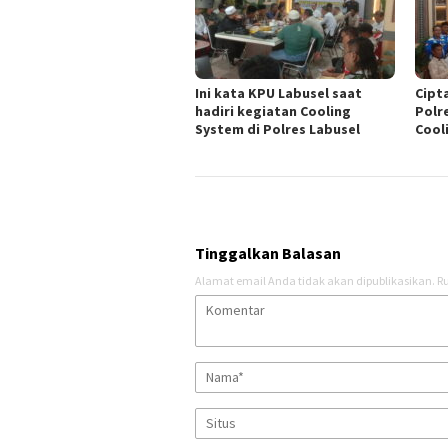
Ini kata KPU Labusel saat
Cipt
hadiri kegiatan Cooling
Polr
System di Polres Labusel
Cool
Tinggalkan Balasan
Alamat email Anda tidak akan dipublikasikan.
Ru