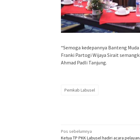
“Semoga kedepannya Banteng Muda I
Franki Partogi Wijaya Sirait semang
Ahmad Padli Tanjung.
Pemkab Labusel
Navigasi
Pos sebelumnya
Ketua TP PKK Labusel hadiri acara pelaya