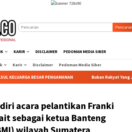
Pencaria
IK
KARIR
DISCLAIMER
PEDOMAN MEDIA SIBER
ik
Karir
Disclaimer
Pedoman Media Siber
AR PENGAMANAN ‎
Bukan Rakyat Yang Jahat, Tetapi Siste
iri acara pelantikan Franki
rait sebagai ketua Banteng
BMI) wilayah Sumatera