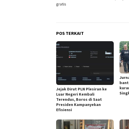
pos
gratis
POS TERKAIT
Jurn
bant
kura
Jejak Dirut PLN Plesiran ke
Singk
Luar Negeri Kembali
Terendus, Boros di Saat
Presiden Kampanyekan
Efisiensi