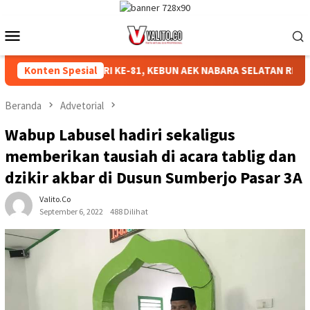
Loncat
ke
Menu
konten
Mobile
MERIAHKAN HUT RI KE-81, KEBUN AEK NABARA SELATAN RESMI G
Konten Spesial
Beranda
Advetorial
Wabup Labusel hadiri sekaligus
memberikan tausiah di acara tablig dan
dzikir akbar di Dusun Sumberjo Pasar 3A
Valito.co
September 6, 2022
488 Dilihat