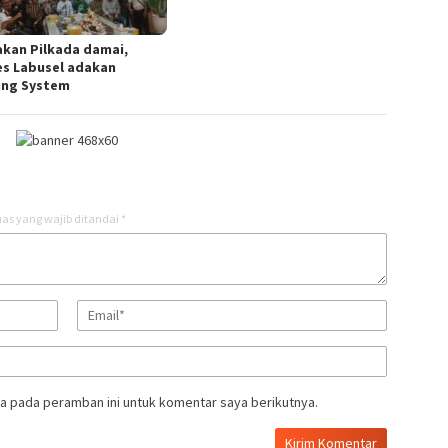
akan Pilkada damai,
es Labusel adakan
ing System
as yang wajib ditandai
*
a pada peramban ini untuk komentar saya berikutnya.