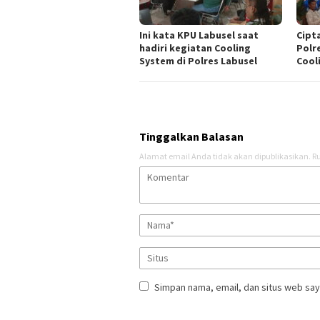
Ini kata KPU Labusel saat
Cipt
hadiri kegiatan Cooling
Polr
System di Polres Labusel
Cool
Tinggalkan Balasan
Alamat email Anda tidak akan dipublikasikan.
Ru
Simpan nama, email, dan situs web say