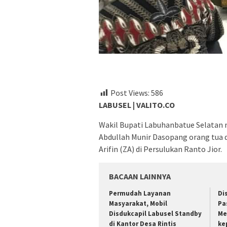
Post Views:
586
LABUSEL | VALITO.CO
Wakil Bupati Labuhanbatue Selatan 
Abdullah Munir Dasopang orang tua 
Arifin (ZA) di Persulukan Ranto Jior.
BACAAN LAINNYA
Permudah Layanan
Di
Masyarakat, Mobil
Pa
Disdukcapil Labusel Standby
Me
di Kantor Desa Rintis
ke