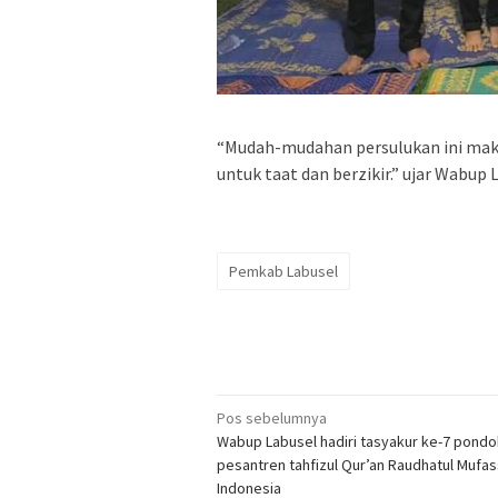
“Mudah-mudahan persulukan ini ma
untuk taat dan berzikir.” ujar Wabup L
Pemkab Labusel
Navigasi
Pos sebelumnya
Wabup Labusel hadiri tasyakur ke-7 pondo
pos
pesantren tahfizul Qur’an Raudhatul Mufass
Indonesia