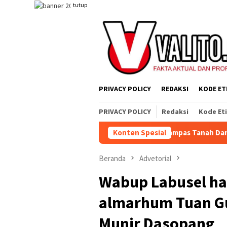
Loncat
tutup
ke
konten
PRIVACY POLICY
REDAKSI
KODE ET
PRIVACY POLICY
Redaksi
Kode Et
ahat, Tetapi Sistem yang Merampas Tanah Dan Alat Produksi
Konten Spesial
Beranda
Advetorial
Wabup Labusel ha
almarhum Tuan Gu
Munir Dasopang