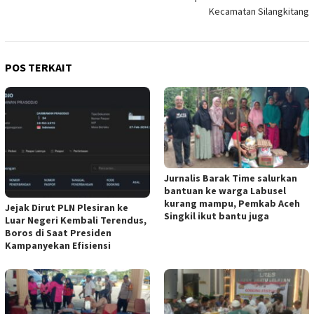
Kecamatan Silangkitang
POS TERKAIT
Jurnalis Barak Time salurkan
bantuan ke warga Labusel
kurang mampu, Pemkab Aceh
Jejak Dirut PLN Plesiran ke
Singkil ikut bantu juga
Luar Negeri Kembali Terendus,
Boros di Saat Presiden
Kampanyekan Efisiensi