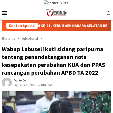
Loncat
ke
Menu
konten
Mobile
IAHKAN HUT RI KE-81, KEBUN AEK NABARA SELATAN RESMI GELA
Konten Spesial
Beranda
Advetorial
Wabup Labusel ikuti sidang paripurna
tentang penandatanganan nota
kesepakatan perubahan KUA dan PPAS
rancangan perubahan APBD TA 2022
Valito.co
Agustus 23, 2022
490 Dilihat