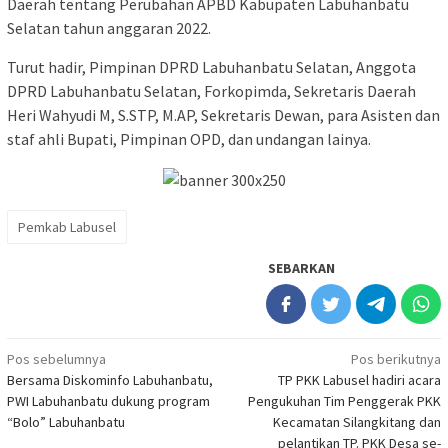
Daerah tentang Perubahan APBD Kabupaten Labuhanbatu
Selatan tahun anggaran 2022.
Turut hadir, Pimpinan DPRD Labuhanbatu Selatan, Anggota
DPRD Labuhanbatu Selatan, Forkopimda, Sekretaris Daerah
Heri Wahyudi M, S.STP, M.AP, Sekretaris Dewan, para Asisten dan
staf ahli Bupati, Pimpinan OPD, dan undangan lainya.
Pemkab Labusel
SEBARKAN
Navigasi
Pos sebelumnya
Pos berikutnya
Bersama Diskominfo Labuhanbatu,
TP PKK Labusel hadiri acara
pos
PWI Labuhanbatu dukung program
Pengukuhan Tim Penggerak PKK
“Bolo” Labuhanbatu
Kecamatan Silangkitang dan
pelantikan TP. PKK Desa se-