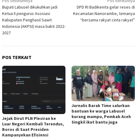
Navigasi
Pos sebelumnya
Pos berikutnya
Bupati Labusel dikukuhkan jadi
DPD RI Badikenita gelar reses di
pos
Ketua II pengurus Asosiasi
Kecamatan Namorambe, temanya
Kabupaten Penghasil Sawit
“bersama rakyat cinta rakyat”
Indonesia (AKPSI) masa bakti 2022-
2027
POS TERKAIT
Jurnalis Barak Time salurkan
bantuan ke warga Labusel
kurang mampu, Pemkab Aceh
Jejak Dirut PLN Plesiran ke
Singkil ikut bantu juga
Luar Negeri Kembali Terendus,
Boros di Saat Presiden
Kampanyekan Efisiensi