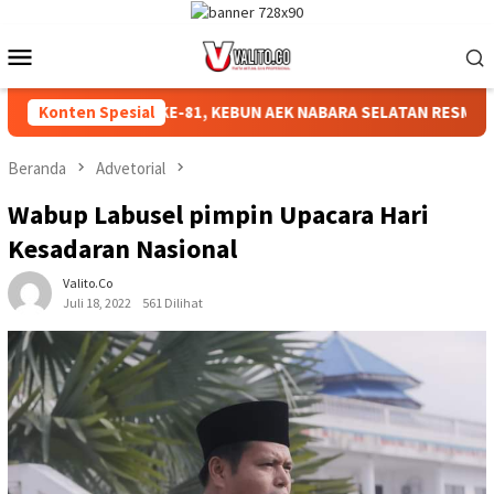
Loncat
ke
Menu
konten
Mobile
IAHKAN HUT RI KE-81, KEBUN AEK NABARA SELATAN RESMI GELA
Konten Spesial
Beranda
Advetorial
Wabup Labusel pimpin Upacara Hari
Kesadaran Nasional
Valito.co
Juli 18, 2022
561 Dilihat