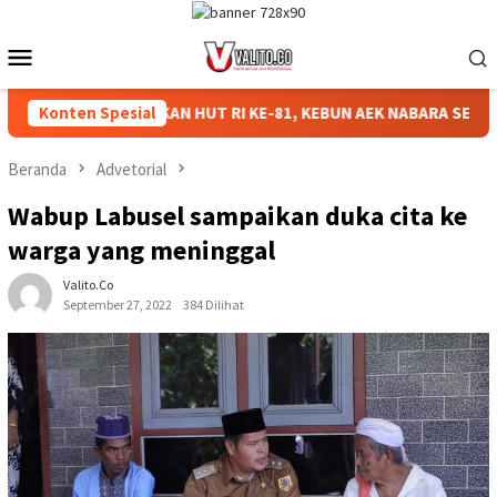
Loncat
ke
Menu
konten
Mobile
Konten Spesial
MERIAHKAN HUT RI KE-81, KEBUN AEK NABARA SELATAN RE
Beranda
Advetorial
Wabup Labusel sampaikan duka cita ke
warga yang meninggal
Valito.co
September 27, 2022
384 Dilihat