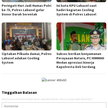
Peringati Hari Jadi Humas Polri
Ini kata KPU Labusel saat
ke-73, Polres Labusel gelar
hadiri kegiatan Cooling
Donor Darah Serentak
System di Polres Labusel
Ciptakan Pilkada damai, Polres
Sukses berikan kenyamanan
Labusel adakan Cooling
Perayaaan Nataru, PC HIMMAH
System
Medan apresiasi kinerja
Kapolresta Deli Serdang
Tinggalkan Balasan
Alamat email Anda tidak akan dipublikasikan.
Ruas yang wajib ditandai
*