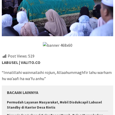
Post Views:
519
LABUSEL | VALITO.CO
“Innalillahi wainnailaihi rojiun, Allaahummaghfir lahu warham
hu wa’aafi ha wa’fu anhu”
BACAAN LAINNYA
Permudah Layanan Masyarakat, Mobil Disdukcapil Labusel
Standby di Kantor Desa Rintis