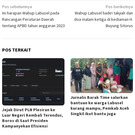
Navigasi
Pos sebelumnya
Pos berikutnya
Ini harapan Wabup Labusel pada
Wabup Labusel hadiri takjiah dan
pos
Rancangan Peraturan Daerah
doa malam ketiga di kediaman H.
tentang APBD tahun anggaran 2023
Buyung Sitorus
POS TERKAIT
Jurnalis Barak Time salurkan
bantuan ke warga Labusel
kurang mampu, Pemkab Aceh
Jejak Dirut PLN Plesiran ke
Singkil ikut bantu juga
Luar Negeri Kembali Terendus,
Boros di Saat Presiden
Kampanyekan Efisiensi