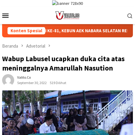
Loncat
ke
Menu
konten
Mobile
IAHKAN HUT RI KE-81, KEBUN AEK NABARA SELATAN RESMI GELA
Konten Spesial
Beranda
Advetorial
Wabup Labusel ucapkan duka cita atas
meninggalnya Amarullah Nasution
Valito.co
September 30, 2022
519 Dilihat