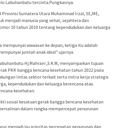
o Labuhanbatu tercinta.Pungkasnya.
N Provinsi Sumatera Utara Muhammad Irzal, SE,ME,
k menjadi manusia yang sehat, sejahtera dan
nomor 10 tahun 2010 tentang kependudukan dan keluarga
ua mempunyai wawasan ke depan, ketiga itu adalah
empunyai jumlah anak ideal” ujarnya.
abuhanbatu Hj.Mahrani ,S.K.M, menyampaikan tujuan
gerak PKK bangga kencana kesehatan tahun 2022 piala
gan lintas sektor terkait serta mitra kerja strategis
a, kependudukan dan keluarga berencana atau
encana kesehatan.
i sosial kesatuan gerak bangga bencana kesehatan
a persalinan dalam rangka mempercepat penurunan
us menjadi isu prioritas percepatan penurunan dan