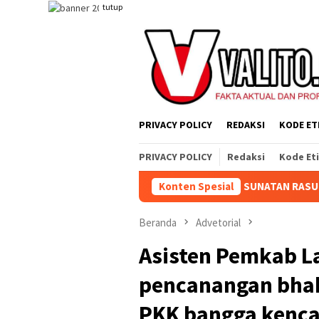
Loncat
tutup
ke
konten
PRIVACY POLICY
REDAKSI
KODE ET
PRIVACY POLICY
Redaksi
Kode Et
RAHMI DI ACARA SELAMATAN SUNATAN RASUL KELUARGA BESAR PE
Konten Spesial
Beranda
Advetorial
Asisten Pemkab L
pencanangan bhak
PKK bangga kenca