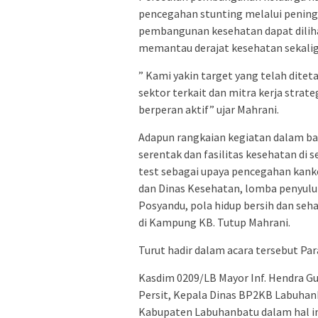
pencegahan stunting melalui pening
pembangunan kesehatan dapat dilihat
memantau derajat kesehatan sekalig
” Kami yakin target yang telah ditet
sektor terkait dan mitra kerja strat
berperan aktif” ujar Mahrani.
Adapun rangkaian kegiatan dalam ban
serentak dan fasilitas kesehatan di s
test sebagai upaya pencegahan kank
dan Dinas Kesehatan, lomba penyuluh
Posyandu, pola hidup bersih dan seh
di Kampung KB. Tutup Mahrani.
Turut hadir dalam acara tersebut P
Kasdim 0209/LB Mayor Inf. Hendra G
Persit, Kepala Dinas BP2KB Labuha
Kabupaten Labuhanbatu dalam hal ini