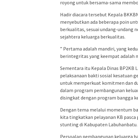
royong untuk bersama-sama membol
Hadir diacara tersebut Kepala BKKB
menyebutkan ada beberapa poin untu
berkualitas, sesuai undang-undang 
sejahtera keluarga berkualitas.
” Pertama adalah mandiri, yang ked
berintegritas yang keempat adalah m
Sementara itu Kepala Dinas BP2KB L
pelaksanaan bakti sosial kesatuan 
untuk memperkuat komitmen dan dukun
dalam program pembangunan keluarg
disingkat dengan program bangga k
Dengan tema melalui momentum bakt
kita tingkatkan pelayanan KB pasc
stunting di Kabupaten Labuhanbatu.
Persoalan pembangunan keluarga har