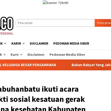
Pencaria
IK
KARIR
DISCLAIMER
PEDOMAN MEDIA SIBER
ik
Karir
Disclaimer
Pedoman Media Siber
NGAMANAN ‎
Bukan Rakyat Yang Jahat, Tetapi Sistem yan
abuhanbatu ikuti acara
ti sosial kesatuan gerak
na kesehatan Kabupaten