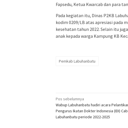
Fapsedu, Ketua Kwarcab dan para ta
Pada kegiatan itu, Dinas P2KB Labu
kodim 0209/LB atas apresiasi pada
kesehatan tahun 2022. Selain itu ju
anak kepada warga Kampung KB Kec
Pemkab Labuhanbatu
Navigasi
Pos sebelumnya
Wabup Labuhanbatu hadiri acara Pelantika
pos
Pengurus Ikatan Dokter Indonesia (IDI) Ca
Labuhanbatu periode 2022-2025