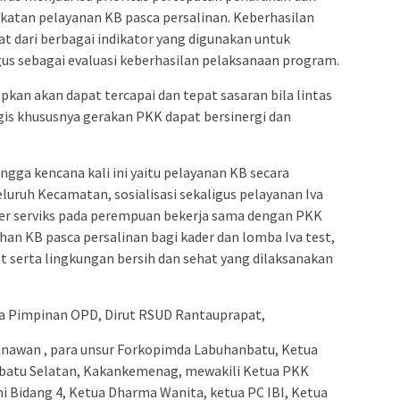
katan pelayanan KB pasca persalinan. Keberhasilan
 dari berbagai indikator yang digunakan untuk
us sebagai evaluasi keberhasilan pelaksanaan program.
apkan akan dapat tercapai dan tepat sasaran bila lintas
egis khususnya gerakan PKK dapat bersinergi dan
gga kencana kali ini yaitu pelayanan KB secara
eluruh Kecamatan, sosialisasi sekaligus pelayanan Iva
er serviks pada perempuan bekerja sama dengan PKK
an KB pasca persalinan bagi kader dan lomba Iva test,
at serta lingkungan bersih dan sehat yang dilaksanakan
ara Pimpinan OPD, Dirut RSUD Rantauprapat,
unawan , para unsur Forkopimda Labuhanbatu, Ketua
nbatu Selatan, Kakankemenag, mewakili Ketua PKK
 Bidang 4, Ketua Dharma Wanita, ketua PC IBI, Ketua