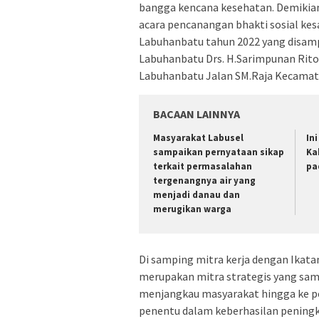
bangga kencana kesehatan. Demikian 
acara pencanangan bhakti sosial k
Labuhanbatu tahun 2022 yang disamp
Labuhanbatu Drs. H.Sarimpunan Rito
Labuhanbatu Jalan SM.Raja Kecamat
BACAAN LAINNYA
Masyarakat Labusel
In
sampaikan pernyataan sikap
Ka
terkait permasalahan
pa
tergenangnya air yang
menjadi danau dan
merugikan warga
Di samping mitra kerja dengan Ikata
merupakan mitra strategis yang sam
menjangkau masyarakat hingga ke pel
penentu dalam keberhasilan pening