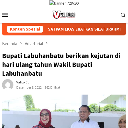
Loncat
ke
Menu
konten
Mobile
AR RAKYAT
Konten Spesial
‎SATPAM 1KAS ERATKAN SILATURAHMI DI ACAR
Beranda
Advetorial
Bupati Labuhanbatu berikan kejutan di
hari ulang tahun Wakil Bupati
Labuhanbatu
Valito.co
Desember 8, 2022
362 Dilihat