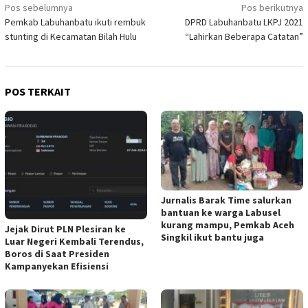
Navigasi
Pos sebelumnya
Pos berikutnya
Pemkab Labuhanbatu ikuti rembuk
DPRD Labuhanbatu LKPJ 2021
pos
stunting di Kecamatan Bilah Hulu
“Lahirkan Beberapa Catatan”
POS TERKAIT
Jurnalis Barak Time salurkan
bantuan ke warga Labusel
kurang mampu, Pemkab Aceh
Jejak Dirut PLN Plesiran ke
Singkil ikut bantu juga
Luar Negeri Kembali Terendus,
Boros di Saat Presiden
Kampanyekan Efisiensi