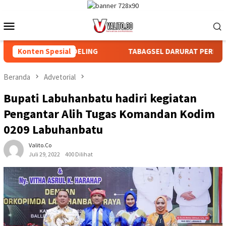
Loncat
ke
Menu
konten
Mobile
AGIAN DAN AFDELING
Konten Spesial
TABAGSEL DARURAT PERLINDUNGAN
Beranda
Advetorial
Bupati Labuhanbatu hadiri kegiatan
Pengantar Alih Tugas Komandan Kodim
0209 Labuhanbatu
Valito.co
Juli 29, 2022
400 Dilihat