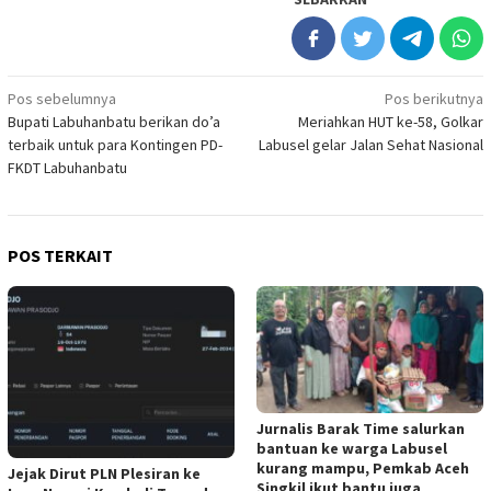
Navigasi
Pos sebelumnya
Pos berikutnya
Bupati Labuhanbatu berikan do’a
Meriahkan HUT ke-58, Golkar
pos
terbaik untuk para Kontingen PD-
Labusel gelar Jalan Sehat Nasional
FKDT Labuhanbatu
POS TERKAIT
Jurnalis Barak Time salurkan
bantuan ke warga Labusel
kurang mampu, Pemkab Aceh
Jejak Dirut PLN Plesiran ke
Singkil ikut bantu juga