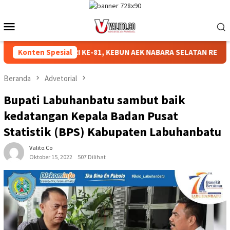
Loncat
ke
Menu
konten
Mobile
IAHKAN HUT RI KE-81, KEBUN AEK NABARA SELATAN RESMI GELA
Konten Spesial
Beranda
Advetorial
Bupati Labuhanbatu sambut baik
kedatangan Kepala Badan Pusat
Statistik (BPS) Kabupaten Labuhanbatu
Valito.co
Oktober 15, 2022
507 Dilihat