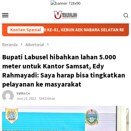
Loncat
ke
Menu
konten
Mobile
RIAHKAN HUT RI KE-81, KEBUN AEK NABARA SELATAN RESMI GEL
Konten Spesial
Beranda
Advetorial
Bupati Labusel hibahkan lahan 5.000
meter untuk Kantor Samsat, Edy
Rahmayadi: Saya harap bisa tingkatkan
pelayanan ke masyarakat
Valito.co
Juni 23, 2022
534 Dilihat