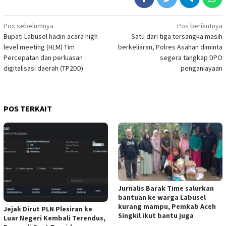
Navigasi
Pos sebelumnya
Pos berikutnya
Bupati Labusel hadiri acara high
Satu dari tiga tersangka masih
pos
level meeting (HLM) Tim
berkeliaran, Polres Asahan diminta
Percepatan dan perluasan
segera tangkap DPO
digitalisasi daerah (TP2DD)
penganiayaan
POS TERKAIT
Jurnalis Barak Time salurkan
bantuan ke warga Labusel
kurang mampu, Pemkab Aceh
Jejak Dirut PLN Plesiran ke
Singkil ikut bantu juga
Luar Negeri Kembali Terendus,