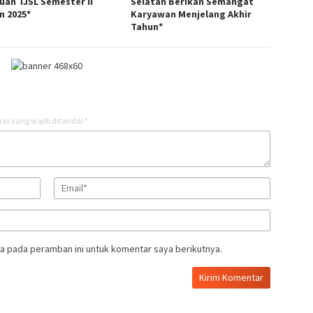
uan TJSL Semester II
Selatan Berikan Semangat
n 2025*
Karyawan Menjelang Akhir
Tahun*
as yang wajib ditandai
*
a pada peramban ini untuk komentar saya berikutnya.