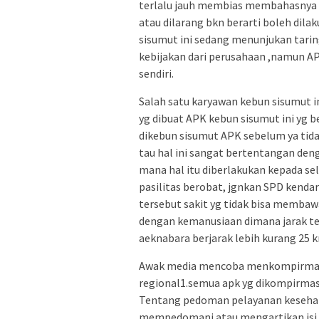
terlalu jauh membias membahasnya bg.
atau dilarang bkn berarti boleh dila
sisumut ini sedang menunjukan taring
kebijakan dari perusahaan ,namun AP
sendiri.
Salah satu karyawan kebun sisumut in
yg dibuat APK kebun sisumut ini yg b
dikebun sisumut APK sebelum ya tida
tau hal ini sangat bertentangan deng
mana hal itu diberlakukan kepada se
pasilitas berobat, jgnkan SPD kenda
tersebut sakit yg tidak bisa membaw
dengan kemanusiaan dimana jarak t
aeknabara berjarak lebih kurang 25 
Awak media mencoba menkompirmasi
regional1.semua apk yg dikompirmas
Tentang pedoman pelayanan kesehatan
mempedomani atau mengartikan isi d