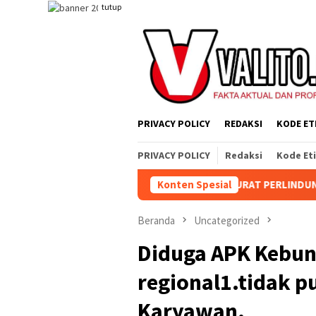
Loncat
tutup
ke
konten
PRIVACY POLICY
REDAKSI
KODE ET
PRIVACY POLICY
Redaksi
Kode Et
DELING
TABAGSEL DARURAT PERLINDUNGAN TANAH ADAT:
Konten Spesial
Beranda
Uncategorized
Diduga APK Kebun
regional1.tidak p
Karyawan.