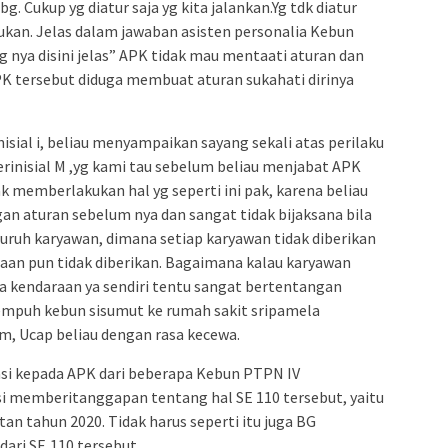
 Cukup yg diatur saja yg kita jalankan.Yg tdk diatur
kukan. Jelas dalam jawaban asisten personalia Kebun
 nya disini jelas” APK tidak mau mentaati aturan dan
K tersebut diduga membuat aturan sukahati dirinya
isial i, beliau menyampaikan sayang sekali atas perilaku
erinisial M ,yg kami tau sebelum beliau menjabat APK
k memberlakukan hal yg seperti ini pak, karena beliau
an aturan sebelum nya dan sangat tidak bijaksana bila
luruh karyawan, dimana setiap karyawan tidak diberikan
raan pun tidak diberikan. Bagaimana kalau karyawan
a kendaraan ya sendiri tentu sangat bertentangan
empuh kebun sisumut ke rumah sakit sripamela
km, Ucap beliau dengan rasa kecewa.
 kepada APK dari beberapa Kebun PTPN IV
i memberitanggapan tentang hal SE 110 tersebut, yaitu
 tahun 2020. Tidak harus seperti itu juga BG
ari SE,110 tersebut.