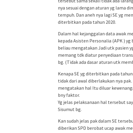
tersebut sama sekali tidak ada lar
nya sesuai dengan aturan yg lama dim
tempuh. Dan aneh nya lagi SE yg men
diterbitkan pada tahun 2020.
Dalam hal kejanggalan data awak m
kepada Asisten Personalia (APK ) yg b
beliau mengatakan Jadi utk pasien yg
memang tdk diatur penyediaan trans
bg. (Tidak ada dasar aturan utk mem
Kenapa SE yg diterbitkan pada tahun
tidak dari awal diberlakukan nya pa
mengatakan hal Itu diluar kewenangan
bny faktor.
Yg jelas pelaksanaan hal tersebut say
Sisumut bg.
Kan sudah jelas pak dalam SE terseb
diberikan SPD berobat ucap awak me