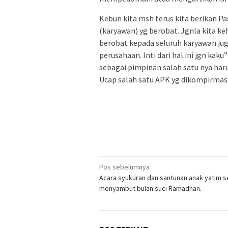
Kebun kita msh terus kita berikan Pas
(karyawan) yg berobat. Jgnla kita keh
berobat kepada seluruh karyawan jug
perusahaan. Inti dari hal ini jgn kaku
sebagai pimpinan salah satu nya har
Ucap salah satu APK yg dikompirmasi 
Navigasi
Pos sebelumnya
Acara syukuran dan santunan anak yatim s
pos
menyambut bulan suci Ramadhan.