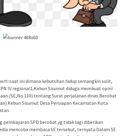
rti saat ini dimana kebutuhan hidup semangkin sulit,
TPN IV regional1,Kebun Sisumut diduga membuat opini
aan (SE,No 110) tentang Surat perjalanan dinas Berobat
wan).Kebun Sisumut Desa Persiapan Kecamatan Kota
atan.
g pembayaran SPD berobat.yg tidak lagi diberikan
edia mencoba membaca SE tersebut, ternyata Dalam SE