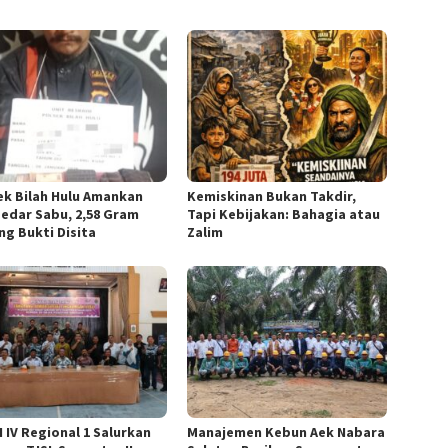
ek Bilah Hulu Amankan
Kemiskinan Bukan Takdir,
edar Sabu, 2,58 Gram
Tapi Kebijakan: Bahagia atau
ng Bukti Disita
Zalim
 IV Regional 1 Salurkan
Manajemen Kebun Aek Nabara