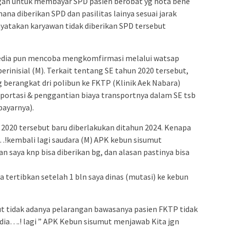
angan untuk membayar SPD pasien berobat yg nota bene
ana diberikan SPD dan pasilitas lainya sesuai jarak
yatakan karyawan tidak diberikan SPD tersebut
edia pun mencoba mengkomfirmasi melalui watsap
erinisial (M). Terkait tentang SE tahun 2020 tersebut,
 berangkat dri polibun ke FKTP (Klinik Aek Nabara)
portasi & penggantian biaya transportnya dalam SE tsb
bayarnya).
 2020 tersebut baru diberlakukan ditahun 2024. Kenapa
k…!kembali lagi saudara (M) APK kebun sisumut
 saya knp bisa diberikan bg, dan alasan pastinya bisa
a tertibkan setelah 1 bln saya dinas (mutasi) ke kebun
ut tidak adanya pelarangan bawasanya pasien FKTP tidak
dia….! lagi ” APK Kebun sisumut menjawab Kita jgn