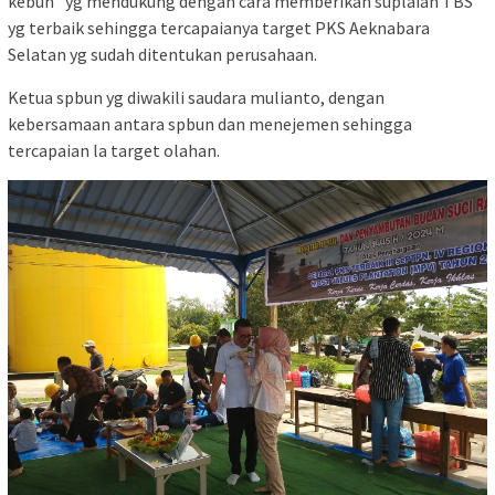
kebun” yg mendukung dengan cara memberikan suplaian TBS
yg terbaik sehingga tercapaianya target PKS Aeknabara
Selatan yg sudah ditentukan perusahaan.
Ketua spbun yg diwakili saudara mulianto, dengan
kebersamaan antara spbun dan menejemen sehingga
tercapaian la target olahan.