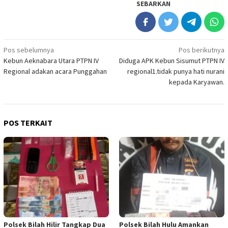
SEBARKAN
Navigasi
Pos sebelumnya
Pos berikutnya
Kebun Aeknabara Utara PTPN IV
Diduga APK Kebun Sisumut PTPN IV
pos
Regional adakan acara Punggahan
regional1.tidak punya hati nurani
kepada Karyawan.
POS TERKAIT
Polsek Bilah Hilir Tangkap Dua
Polsek Bilah Hulu Amankan