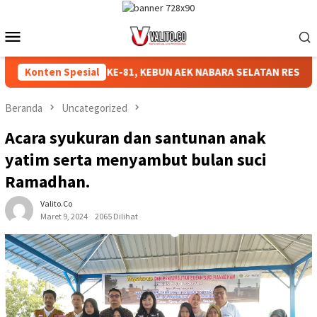
Loncat
ke
Menu
konten
Mobile
UT RI KE-81, KEBUN AEK NABARA SELATAN RESMI GELAR PERTAN
Konten Spesial
Beranda
Uncategorized
Acara syukuran dan santunan anak
yatim serta menyambut bulan suci
Ramadhan.
Valito.co
Maret 9, 2024
2065 Dilihat