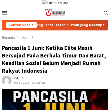
Loncat
ke
Menu
konten
Mobile
kyat Yang Jahat, Tetapi Sistem yang Merampas Tanah Dan Alat P
Konten Spesial
Beranda
Opini
Pancasila 1 Juni: Ketika Elite Masih
Bersujud Pada Berhala Timur Dan Barat,
Keadilan Sosial Belum Menjadi Rumah
Rakyat Indonesia
Valito.co
Mei 31, 2026
181 Dilihat