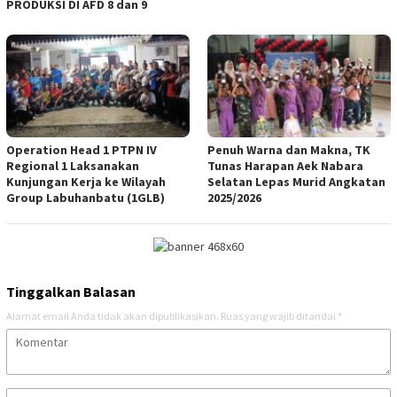
PRODUKSI DI AFD 8 dan 9
Operation Head 1 PTPN IV
Penuh Warna dan Makna, TK
Regional 1 Laksanakan
Tunas Harapan Aek Nabara
Kunjungan Kerja ke Wilayah
Selatan Lepas Murid Angkatan
Group Labuhanbatu (1GLB)
2025/2026
Tinggalkan Balasan
Alamat email Anda tidak akan dipublikasikan.
Ruas yang wajib ditandai
*