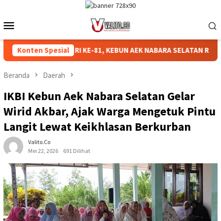
Loncat
ke
Menu
konten
Mobile
IAHKAN HUT RI KE-81, KEBUN AEK NABARA SELATAN RESMI GELA
Konten Spesial
Beranda
Daerah
‎IKBI Kebun Aek Nabara Selatan Gelar
Wirid Akbar, Ajak Warga Mengetuk Pintu
Langit Lewat Keikhlasan Berkurban
Valito.co
Mei 22, 2026
691 Dilihat