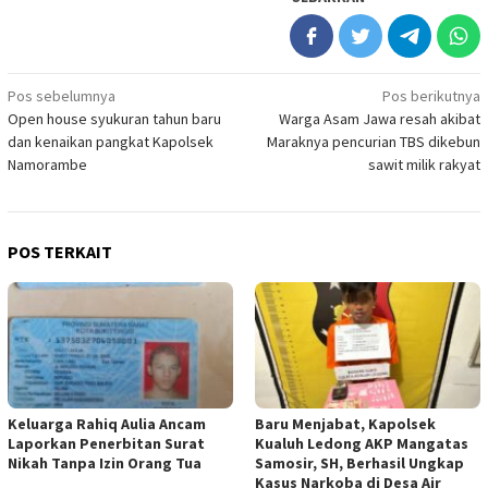
Navigasi
Pos sebelumnya
Pos berikutnya
Open house syukuran tahun baru
Warga Asam Jawa resah akibat
pos
dan kenaikan pangkat Kapolsek
Maraknya pencurian TBS dikebun
Namorambe
sawit milik rakyat
POS TERKAIT
Keluarga Rahiq Aulia Ancam
Baru Menjabat, Kapolsek
Laporkan Penerbitan Surat
Kualuh Ledong AKP Mangatas
Nikah Tanpa Izin Orang Tua
Samosir, SH, Berhasil Ungkap
Kasus Narkoba di Desa Air