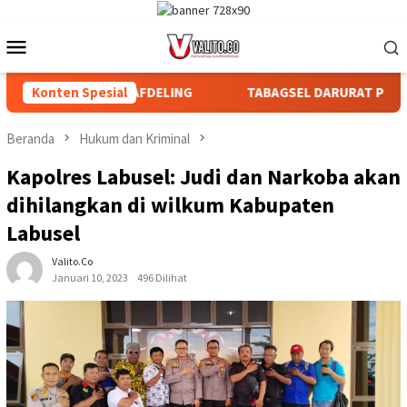
Loncat
ke
Menu
konten
Mobile
 BAGIAN DAN AFDELING
Konten Spesial
TABAGSEL DARURAT PERLINDUNGA
Beranda
Hukum dan Kriminal
Kapolres Labusel: Judi dan Narkoba akan
dihilangkan di wilkum Kabupaten
Labusel
Valito.co
Januari 10, 2023
496 Dilihat