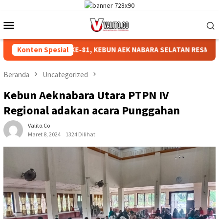
Loncat
ke
Menu
konten
Mobile
N HUT RI KE-81, KEBUN AEK NABARA SELATAN RESMI GELAR PER
Konten Spesial
Beranda
Uncategorized
Kebun Aeknabara Utara PTPN IV
Regional adakan acara Punggahan
Valito.co
Maret 8, 2024
1324 Dilihat