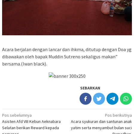
Acara berjalan dengan lancar dan ihkma, ditutup dengan Doa yg
dibawakan oleh bapak Muddin Sutreno sekaligus makan”
bersama.(Iwan black).
SEBARKAN
Navigasi
Pos sebelumnya
Pos berikutnya
Asisten Afd VIII Kebun Aeknabara
Acara syukuran dan santunan anak
pos
Selatan berikan Reward kepada
yatim serta menyambut bulan suci
pemanen
Ramadhan.