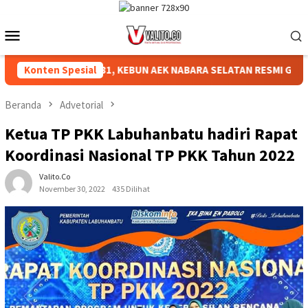
Loncat
ke
Menu
konten
Mobile
N HUT RI KE-81, KEBUN AEK NABARA SELATAN RESMI GELAR PER
Konten Spesial
Beranda
Advetorial
Ketua TP PKK Labuhanbatu hadiri Rapat
Koordinasi Nasional TP PKK Tahun 2022
Valito.co
November 30, 2022
435 Dilihat