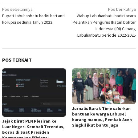
Navigasi
Pos sebelumnya
Pos berikutnya
Bupati Labuhanbatu hadiri hari anti
Wabup Labuhanbatu hadiri acara
pos
korupsi sedunia Tahun 2022
Pelantikan Pengurus Ikatan Dokter
Indonesia (IDI) Cabang
Labuhanbatu periode 2022-2025
POS TERKAIT
Jurnalis Barak Time salurkan
bantuan ke warga Labusel
kurang mampu, Pemkab Aceh
Jejak Dirut PLN Plesiran ke
Singkil ikut bantu juga
Luar Negeri Kembali Terendus,
Boros di Saat Presiden
Kampanyekan Efisiensi