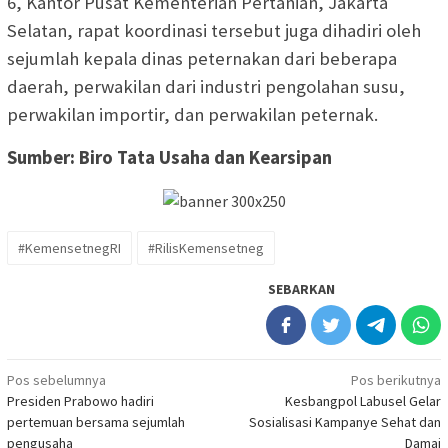
6, Kantor Pusat Kementerian Pertanian, Jakarta
Selatan, rapat koordinasi tersebut juga dihadiri oleh
sejumlah kepala dinas peternakan dari beberapa
daerah, perwakilan dari industri pengolahan susu,
perwakilan importir, dan perwakilan peternak.
Sumber: Biro Tata Usaha dan Kearsipan
#KemensetnegRI
#RilisKemensetneg
SEBARKAN
Navigasi
Pos sebelumnya
Pos berikutnya
Presiden Prabowo hadiri
Kesbangpol Labusel Gelar
pos
pertemuan bersama sejumlah
Sosialisasi Kampanye Sehat dan
pengusaha
Damai