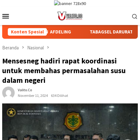
Loncat
ke
Menu
konten
Mobile
 BAGIAN DAN AFDELING
Konten Spesial
TABAGSEL DARURAT PERLINDUNGA
Beranda
Nasional
Mensesneg hadiri rapat koordinasi
untuk membahas permasalahan susu
dalam negeri
Valito.co
November 11, 2024
634 Dilihat