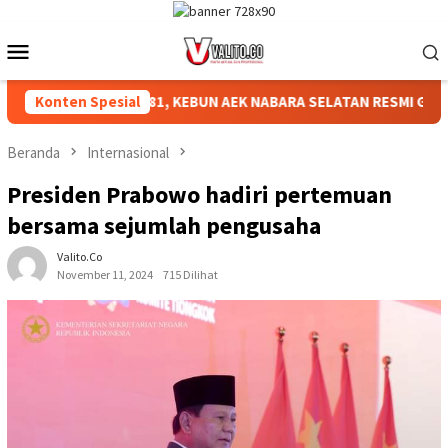
Loncat
ke
Menu
konten
Mobile
RI KE-81, KEBUN AEK NABARA SELATAN RESMI GELAR PERTANDIN
Konten Spesial
Beranda
Internasional
Presiden Prabowo hadiri pertemuan
bersama sejumlah pengusaha
Valito.co
November 11, 2024
715 Dilihat