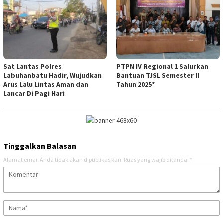
Sat Lantas Polres
PTPN IV Regional 1 Salurkan
Labuhanbatu Hadir, Wujudkan
Bantuan TJSL Semester II
Arus Lalu Lintas Aman dan
Tahun 2025*
Lancar Di Pagi Hari
Tinggalkan Balasan
Alamat email Anda tidak akan dipublikasikan.
Ruas yang wajib ditandai
*