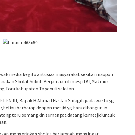
awak media begitu antusias masyarakat sekitar maupun
anakan Sholat Subuh Berjamaah di mesjid Al,Makmur
g Toru kabupaten Tapanuli selatan.
 PTPN III, Bapak H.Ahmad Haslan Saragih pada waktu yg
r,beliau berharap dengan mesjid yg baru dibangun ini
tang toru semangkin semangat datang kemesjid untuk
aah.
urkan mengerjakan sholat berjamaah mengingat