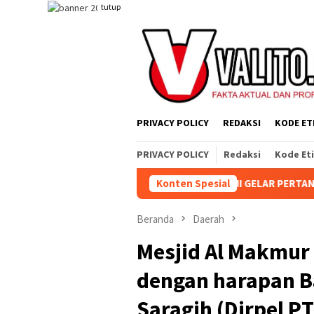
Loncat
tutup
ke
konten
PRIVACY POLICY
REDAKSI
KODE ET
PRIVACY POLICY
Redaksi
Kode Et
UN AEK NABARA SELATAN RESMI GELAR PERTANDINGAN OLAHRAGA 
Konten Spesial
Beranda
Daerah
Mesjid Al Makmur 
dengan harapan 
Saragih (Dirpel PT