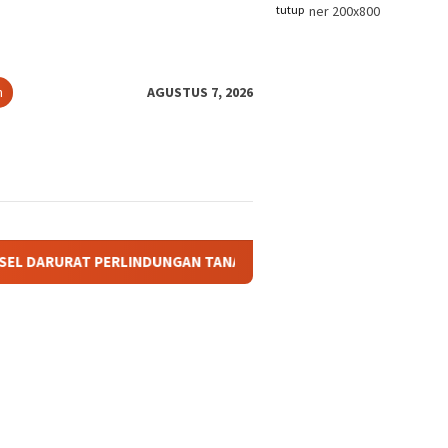
tutup
n
AGUSTUS 7, 2026
DUNGAN TANAH ADAT: KETIKA TANAH LELUHUR TAK PUNYA PAYU