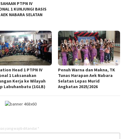
SAHAAN PTPN IV
ONAL 1 KUNJUNGI BASIS
 AEK NABARA SELATAN
ation Head 1 PTPN IV
Penuh Warna dan Makna, TK
onal 1 Laksanakan
Tunas Harapan Aek Nabara
ungan Kerja ke Wilayah
Selatan Lepas Murid
p Labuhanbatu (1GLB)
Angkatan 2025/2026
as yang wajib ditandai
*