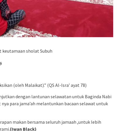
ut keutamaan sholat Subuh
وَ
ikan (oleh Malaikat).” (QS Al-Isra’ ayat 78)
anjutkan dengan lantunan selawatan untuk Baginda Nabi
 nya para jama’ah melantunkan bacaan selawat untuk
sarapan makan bersama seluruh jamaah ,untuk lebih
rami.
(Iwan Black)