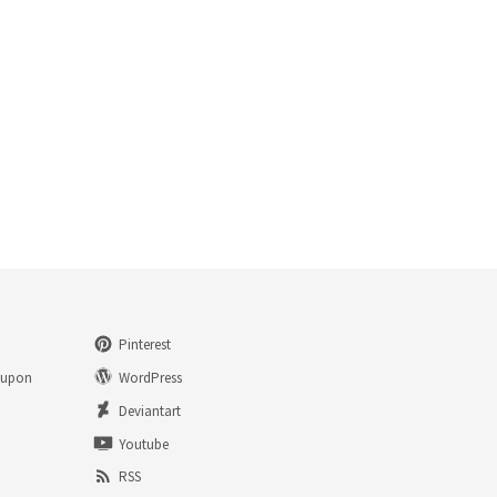
Pinterest
eupon
WordPress
n
Deviantart
Youtube
RSS