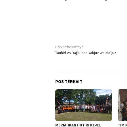
Navigasi
Pos sebelumnya
Tauhid vs Dajjal dan Yakjuz wa Ma’juz
pos
POS TERKAIT
MERIAHKAN HUT RI KE-81,
TIM 