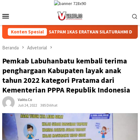
Loncat
ke
Menu
konten
Mobile
 RAKYAT
Konten Spesial
‎SATPAM 1KAS ERATKAN SILATURAHMI DI ACARA 
Beranda
Advetorial
Pemkab Labuhanbatu kembali terima
penghargaan Kabupaten layak anak
tahun 2022 kategori Pratama dari
Kementerian PPPA Republik Indonesia
Valito.co
Juli 24, 2022
385 Dilihat