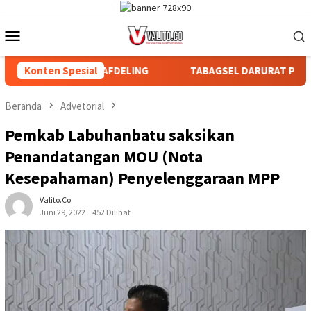
Loncat
ke
Menu
konten
Mobile
R BAGIAN DAN AFDELING
Konten Spesial
TABAGSEL DARURAT PERLINDUN
Beranda
Advetorial
Pemkab Labuhanbatu saksikan
Penandatangan MOU (Nota
Kesepahaman) Penyelenggaraan MPP
Valito.co
Juni 29, 2022
452 Dilihat