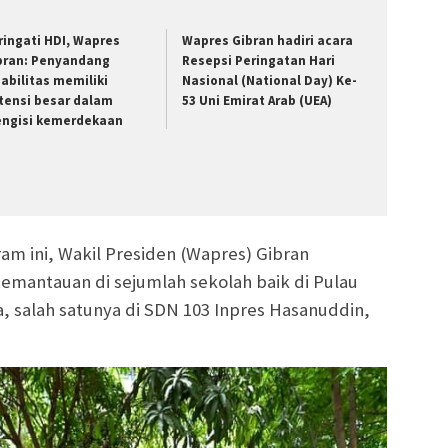
ringati HDI, Wapres
Wapres Gibran hadiri acara
bran: Penyandang
Resepsi Peringatan Hari
sabilitas memiliki
Nasional (National Day) Ke-
tensi besar dalam
53 Uni Emirat Arab (UEA)
ngisi kemerdekaan
m ini, Wakil Presiden (Wapres) Gibran
mantauan di sejumlah sekolah baik di Pulau
, salah satunya di SDN 103 Inpres Hasanuddin,