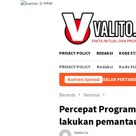
Loncat
tutup
ke
konten
PRIVACY POLICY
REDAKSI
KODE ET
PRIVACY POLICY
Redaksi
Kode Et
ARA SELATAN RESMI GELAR PERTANDINGAN OLAHRAGA ANTAR BAGI
Konten Spesial
Beranda
Nasional
Percepat Program
lakukan pemantau
Valito.co