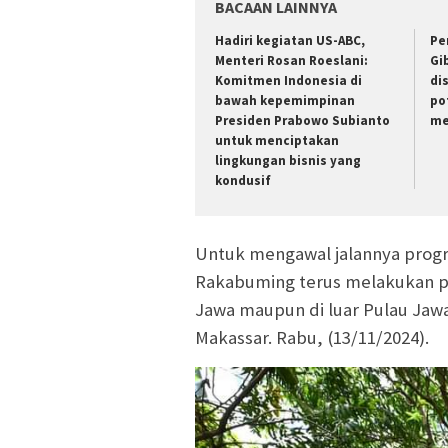
BACAAN LAINNYA
Hadiri kegiatan US-ABC,
Pe
Menteri Rosan Roeslani:
Gi
Komitmen Indonesia di
di
bawah kepemimpinan
po
Presiden Prabowo Subianto
me
untuk menciptakan
lingkungan bisnis yang
kondusif
Untuk mengawal jalannya progra
Rakabuming terus melakukan pe
Jawa maupun di luar Pulau Jawa
Makassar. Rabu, (13/11/2024).