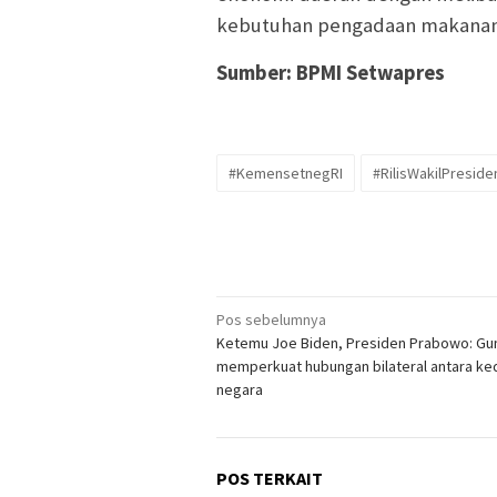
kebutuhan pengadaan makanan
Sumber: BPMI Setwapres
#KemensetnegRI
#RilisWakilPreside
Navigasi
Pos sebelumnya
Ketemu Joe Biden, Presiden Prabowo: Gu
pos
memperkuat hubungan bilateral antara ke
negara
POS TERKAIT