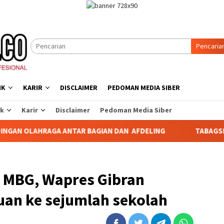
Pencaria
IK
KARIR
DISCLAIMER
PEDOMAN MEDIA SIBER
ik
Karir
Disclaimer
Pedoman Media Siber
AN DAN AFDELING
TABAGSEL DARURAT PERLINDUNGAN TA
 MBG, Wapres Gibran
an ke sejumlah sekolah