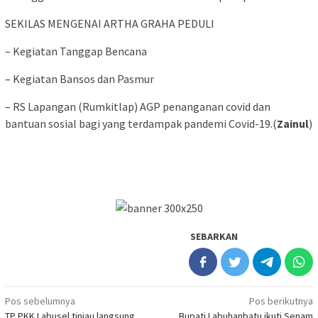
SEKILAS MENGENAI ARTHA GRAHA PEDULI
– Kegiatan Tanggap Bencana
– Kegiatan Bansos dan Pasmur
– RS Lapangan (Rumkitlap) AGP penanganan covid dan
bantuan sosial bagi yang terdampak pandemi Covid-19.(
Zainul
)
SEBARKAN
Navigasi
Pos sebelumnya
Pos berikutnya
TP PKK Labusel tinjau langsung
Bupati Labuhanbatu ikuti Senam