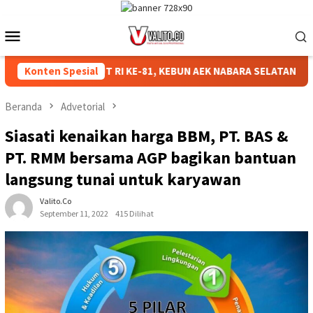
Loncat
ke
Menu
konten
Mobile
MERIAHKAN HUT RI KE-81, KEBUN AEK NABARA SELATAN RESMI GE
Konten Spesial
Beranda
Advetorial
Siasati kenaikan harga BBM, PT. BAS &
PT. RMM bersama AGP bagikan bantuan
langsung tunai untuk karyawan
Valito.co
September 11, 2022
415 Dilihat