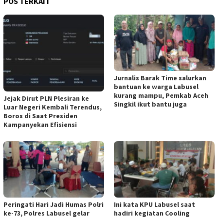
POS TERKAIT
Jurnalis Barak Time salurkan
bantuan ke warga Labusel
kurang mampu, Pemkab Aceh
Jejak Dirut PLN Plesiran ke
Singkil ikut bantu juga
Luar Negeri Kembali Terendus,
Boros di Saat Presiden
Kampanyekan Efisiensi
Peringati Hari Jadi Humas Polri
Ini kata KPU Labusel saat
ke-73, Polres Labusel gelar
hadiri kegiatan Cooling