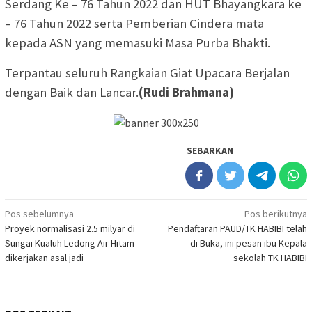
Serdang Ke – 76 Tahun 2022 dan HUT Bhayangkara ke
– 76 Tahun 2022 serta Pemberian Cindera mata
kepada ASN yang memasuki Masa Purba Bhakti.
Terpantau seluruh Rangkaian Giat Upacara Berjalan
dengan Baik dan Lancar.
(Rudi Brahmana)
SEBARKAN
Navigasi
Pos sebelumnya
Pos berikutnya
Proyek normalisasi 2.5 milyar di
Pendaftaran PAUD/TK HABIBI telah
pos
Sungai Kualuh Ledong Air Hitam
di Buka, ini pesan ibu Kepala
dikerjakan asal jadi
sekolah TK HABIBI