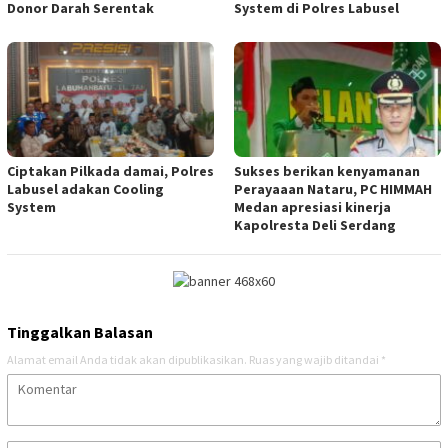
Donor Darah Serentak
System di Polres Labusel
Ciptakan Pilkada damai, Polres
Sukses berikan kenyamanan
Labusel adakan Cooling
Perayaaan Nataru, PC HIMMAH
System
Medan apresiasi kinerja
Kapolresta Deli Serdang
Tinggalkan Balasan
Alamat email Anda tidak akan dipublikasikan.
Ruas yang wajib ditandai
*