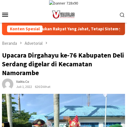
Loncat
ke
Menu
konten
Mobile
 ‎
Konten Spesial
Bukan Rakyat Yang Jahat, Tetapi Sistem yang Meramp
Beranda
Advetorial
Upacara Dirgahayu ke-76 Kabupaten Deli
Serdang digelar di Kecamatan
Namorambe
Valito.co
Juli 1, 2022
626 Dilihat