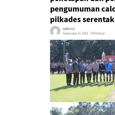
pengumuman calo
pilkades serentak
Valito.co
September 23, 2022
349 Dilihat