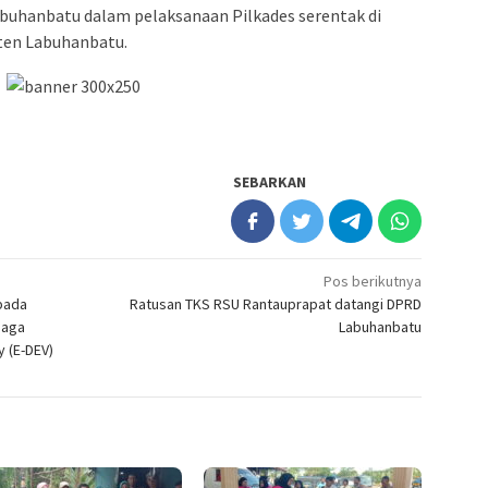
abuhanbatu dalam pelaksanaan Pilkades serentak di
ten Labuhanbatu.
SEBARKAN
Pos berikutnya
pada
Ratusan TKS RSU Rantauprapat datangi DPRD
baga
Labuhanbatu
y (E-DEV)