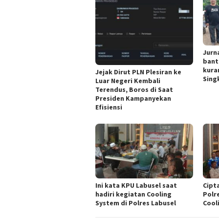
Jurn
bant
kura
Jejak Dirut PLN Plesiran ke
Singk
Luar Negeri Kembali
Terendus, Boros di Saat
Presiden Kampanyekan
Efisiensi
Ini kata KPU Labusel saat
Cipt
hadiri kegiatan Cooling
Polr
System di Polres Labusel
Cool