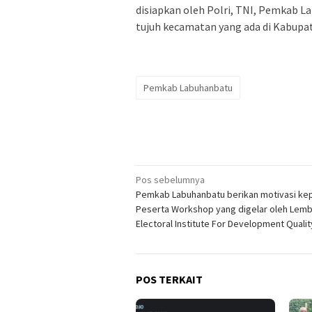
disiapkan oleh Polri, TNI, Pemkab L
tujuh kecamatan yang ada di Kabupa
Pemkab Labuhanbatu
Navigasi
Pos sebelumnya
Pemkab Labuhanbatu berikan motivasi ke
pos
Peserta Workshop yang digelar oleh Lem
Electoral Institute For Development Qualit
POS TERKAIT