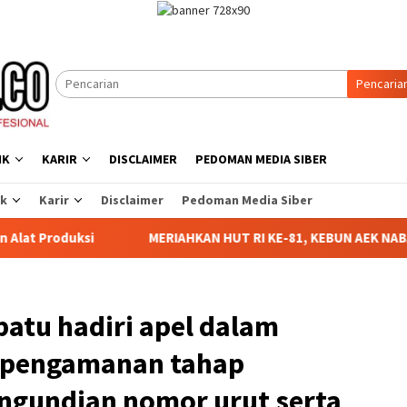
Pencaria
IK
KARIR
DISCLAIMER
PEDOMAN MEDIA SIBER
ik
Karir
Disclaimer
Pedoman Media Siber
si
MERIAHKAN HUT RI KE-81, KEBUN AEK NABARA SELATA
batu hadiri apel dalam
n pengamanan tahap
ngundian nomor urut serta