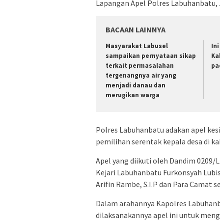
Lapangan Apel Polres Labuhanbatu, 
BACAAN LAINNYA
Masyarakat Labusel
In
sampaikan pernyataan sikap
Ka
terkait permasalahan
pa
tergenangnya air yang
menjadi danau dan
merugikan warga
Polres Labuhanbatu adakan apel ke
pemilihan serentak kepala desa di 
Apel yang diikuti oleh Dandim 0209/L
Kejari Labuhanbatu Furkonsyah Lubis
Arifin Rambe, S.I.P dan Para Camat s
Dalam arahannya Kapolres Labuhanba
dilaksanakannya apel ini untuk meng