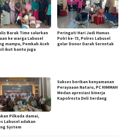
alis Barak Time salurkan
Peringati Hari Jadi Humas
uan ke warga Labusel
Polri ke-73, Polres Labusel
ng mampu, Pemkab Aceh
gelar Donor Darah Serentak
il ikut bantu juga
Sukses berikan kenyamanan
Perayaaan Nataru, PC HIMMAH
Medan apresiasi kinerja
Kapolresta Deli Serdang
akan Pilkada damai,
es Labusel adakan
ing System