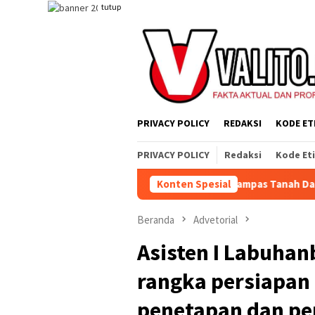
Loncat
tutup
ke
konten
PRIVACY POLICY
REDAKSI
KODE ET
PRIVACY POLICY
Redaksi
Kode Et
Yang Jahat, Tetapi Sistem yang Merampas Tanah Dan Alat Produk
Konten Spesial
Beranda
Advetorial
Asisten I Labuhan
rangka persiapa
penetapan dan pe