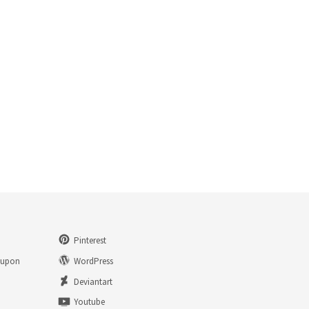
Pinterest
eupon
WordPress
n
Deviantart
Youtube