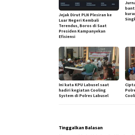
Jurn
bant
kura
Jejak Dirut PLN Plesiran ke
Singk
Luar Negeri Kembali
Terendus, Boros di Saat
Presiden Kampanyekan
Efisiensi
Ini kata KPU Labusel saat
Cipt
hadiri kegiatan Cooling
Polr
System di Polres Labusel
Cool
Tinggalkan Balasan