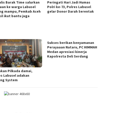
alis Barak Time salurkan
Peringati Hari Jadi Humas
uan ke warga Labusel
Polri ke-73, Polres Labusel
ng mampu, Pemkab Aceh
gelar Donor Darah Serentak
il ikut bantu juga
Sukses berikan kenyamanan
Perayaaan Nataru, PC HIMMAH
Medan apresiasi kinerja
Kapolresta Deli Serdang
akan Pilkada damai,
es Labusel adakan
ing System