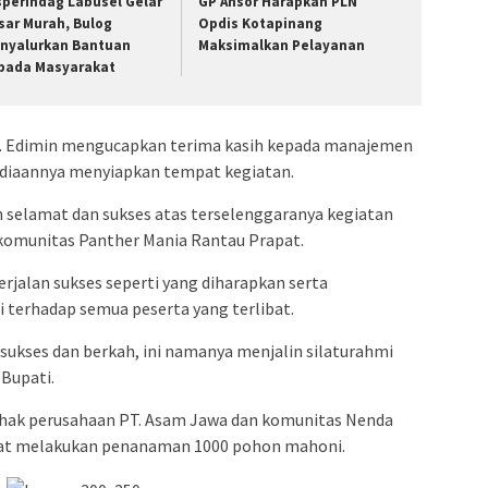
sperindag Labusel Gelar
GP Ansor Harapkan PLN
sar Murah, Bulog
Opdis Kotapinang
nyalurkan Bantuan
Maksimalkan Pelayanan
pada Masyarakat
H. Edimin mengucapkan terima kasih kepada manajemen
ediaannya menyiapkan tempat kegiatan.
n selamat dan sukses atas terselenggaranya kegiatan
 komunitas Panther Mania Rantau Prapat.
rjalan sukses seperti yang diharapkan serta
terhadap semua peserta yang terlibat.
sukses dan berkah, ini namanya menjalin silaturahmi
 Bupati.
pihak perusahaan PT. Asam Jawa dan komunitas Nenda
pat melakukan penanaman 1000 pohon mahoni.