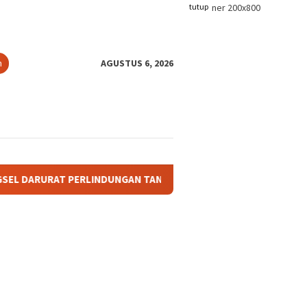
tutup
n
AGUSTUS 6, 2026
RLINDUNGAN TANAH ADAT: KETIKA TANAH LELUHUR TAK PUNYA P