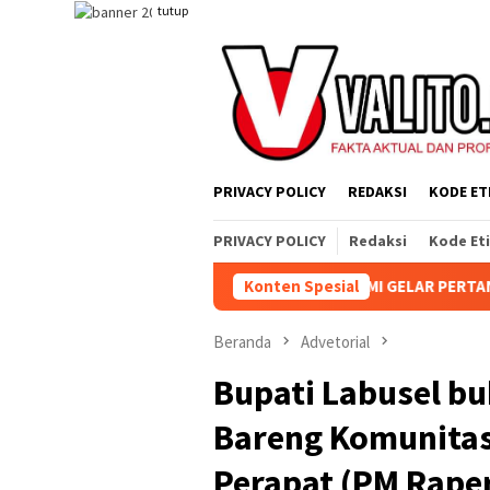
Loncat
tutup
ke
konten
PRIVACY POLICY
REDAKSI
KODE ET
PRIVACY POLICY
Redaksi
Kode Et
 KEBUN AEK NABARA SELATAN RESMI GELAR PERTANDINGAN OLAHR
Konten Spesial
Beranda
Advetorial
Bupati Labusel bu
Bareng Komunitas
Perapat (PM Rape