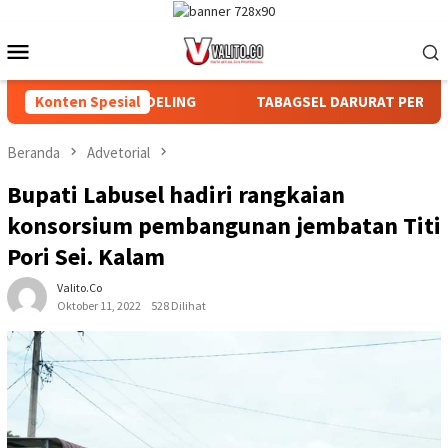
Loncat
ke
Menu
konten
Mobile
BAGIAN DAN AFDELING
Konten Spesial
TABAGSEL DARURAT PERLINDUNGAN
Beranda
Advetorial
Bupati Labusel hadiri rangkaian
konsorsium pembangunan jembatan Titi
Pori Sei. Kalam
Valito.co
Oktober 11, 2022
528 Dilihat