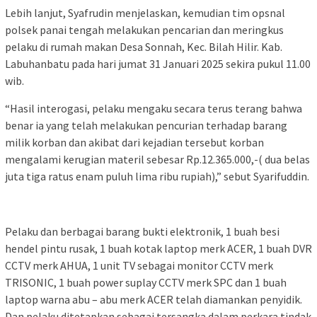
Lebih lanjut, Syafrudin menjelaskan, kemudian tim opsnal
polsek panai tengah melakukan pencarian dan meringkus
pelaku di rumah makan Desa Sonnah, Kec. Bilah Hilir. Kab.
Labuhanbatu pada hari jumat 31 Januari 2025 sekira pukul 11.00
wib.
“Hasil interogasi, pelaku mengaku secara terus terang bahwa
benar ia yang telah melakukan pencurian terhadap barang
milik korban dan akibat dari kejadian tersebut korban
mengalami kerugian materil sebesar Rp.12.365.000,-( dua belas
juta tiga ratus enam puluh lima ribu rupiah),” sebut Syarifuddin.
Pelaku dan berbagai barang bukti elektronik, 1 buah besi
hendel pintu rusak, 1 buah kotak laptop merk ACER, 1 buah DVR
CCTV merk AHUA, 1 unit TV sebagai monitor CCTV merk
TRISONIC, 1 buah power suplay CCTV merk SPC dan 1 buah
laptop warna abu – abu merk ACER telah diamankan penyidik.
Dan pelaku ditetapkan sebagai tersangka dalam perkara tindak