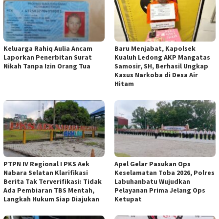
Keluarga Rahiq Aulia Ancam
Baru Menjabat, Kapolsek
Laporkan Penerbitan Surat
Kualuh Ledong AKP Mangatas
Nikah Tanpa Izin Orang Tua
Samosir, SH, Berhasil Ungkap
Kasus Narkoba di Desa Air
Hitam
PTPN IV Regional I PKS Aek
Apel Gelar Pasukan Ops
Nabara Selatan Klarifikasi
Keselamatan Toba 2026, Polres
Berita Tak Terverifikasi: Tidak
Labuhanbatu Wujudkan
Ada Pembiaran TBS Mentah,
Pelayanan Prima Jelang Ops
Langkah Hukum Siap Diajukan
Ketupat