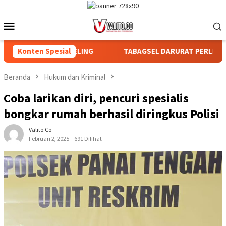
Loncat
ke
Menu
konten
Mobile
N DAN AFDELING
Konten Spesial
TABAGSEL DARURAT PERLINDUNGAN TANA
Beranda
Hukum dan Kriminal
Coba larikan diri, pencuri spesialis
bongkar rumah berhasil diringkus Polisi
Valito.co
Februari 2, 2025
691 Dilihat