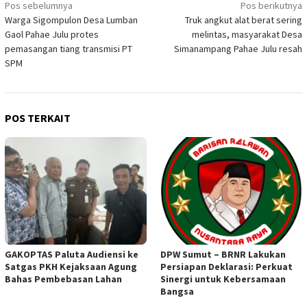
Navigasi
Pos sebelumnya
Pos berikutnya
Warga Sigompulon Desa Lumban
Truk angkut alat berat sering
pos
Gaol Pahae Julu protes
melintas, masyarakat Desa
pemasangan tiang transmisi PT
Simanampang Pahae Julu resah
SPM
POS TERKAIT
GAKOPTAS Paluta Audiensi ke
DPW Sumut – BRNR Lakukan
Satgas PKH Kejaksaan Agung
Persiapan Deklarasi: Perkuat
Bahas Pembebasan Lahan
Sinergi untuk Kebersamaan
Bangsa