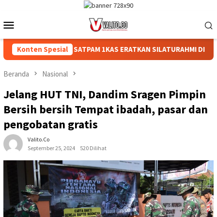
Loncat
ke
Menu
konten
Mobile
AKYAT
Konten Spesial
‎SATPAM 1KAS ERATKAN SILATURAHMI DI ACARA S
Beranda
Nasional
Jelang HUT TNI, Dandim Sragen Pimpin
Bersih bersih Tempat ibadah, pasar dan
pengobatan gratis
Valito.co
September 25, 2024
520 Dilihat